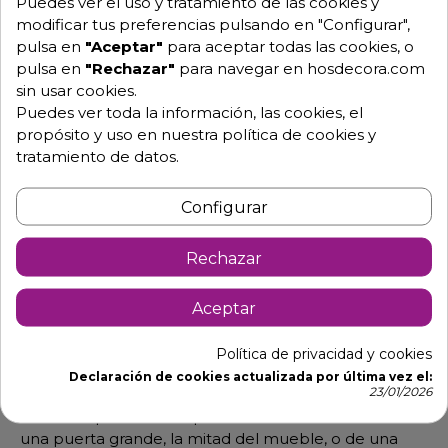
Puedes ver el uso y tratamiento de las cookies y
- Clase climática 4.
modificar tus preferencias pulsando en "Configurar",
- Gas refrigerante R-290
pulsa en
"Aceptar"
para aceptar todas las cookies, o
pulsa en
"Rechazar"
para navegar en hosdecora.com
- Potencia del frigorífico 1025W.
sin usar cookies.
- Potencia eléctrica 630 W.
Puedes ver toda la información, las cookies, el
propósito y uso en nuestra política de cookies y
- 4 estantes (519 mm ancho x 420 mm fondo) y 2
tratamiento de datos.
cubetas.
- Posibilidad de usar gas refrigerante R-290 (consultar
Configurar
incremento del precio).
- El mueble dispone de un compartimento aislado y
Rechazar
totalmente independiente del resto del espacio
refrigerado, con su grupo frigorífico y su controlador
Aceptar
particular.
- Se puede poner la temperatura más adecuada al
Política de privacidad y cookies
producto que se vaya a refrigerar, por ejemplo
Declaración de cookies actualizada por última vez el:
pescado.
23/01/2026
- Los compartimentos pueden ser del tamaño de
una puerta grande, la mitad del mueble, o de una