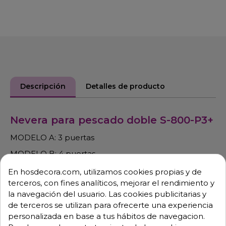
Descripción
Detalles de producto
Nevera para pescado doble S-800-P3+
MODELO A: 3 puertas
MODELO B: 4 puertas
- Frigorífico con dimensiones: 127.5 x 73 x 200 cm,
En hosdecora.com, utilizamos cookies propias y de
capacidad 920 Litros, 4 estantes y 2 cubetas.
terceros, con fines analíticos, mejorar el rendimiento y
la navegación del usuario. Las cookies publicitarias y
- Temperatura de -0ºC a 8ºC / -2ºC a +5ºC.
de terceros se utilizan para ofrecerte una experiencia
- 230 V-50 Hz.
personalizada en base a tus hábitos de navegacion.