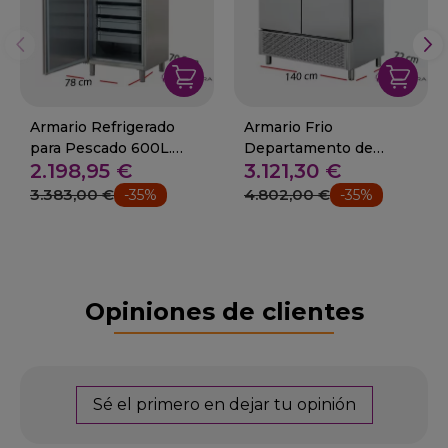
Armario Refrigerado
Armario Frio
para Pescado 600L.
Departamento de
2.198,95 €
3.121,30 €
490W 50-APP-801
Congelados 1200 L 50-
APCS-1403
3.383,00 €
4.802,00 €
-35%
-35%
Opiniones de clientes
Sé el primero en dejar tu opinión