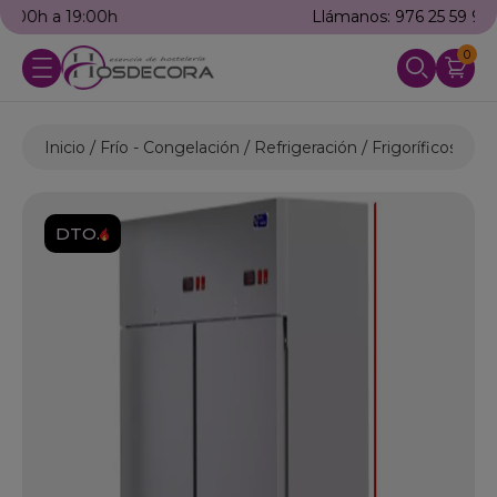
Llámanos: 976 25 59 91
0
Inicio
Frío - Congelación
Refrigeración
Frigoríficos Indu
DTO.