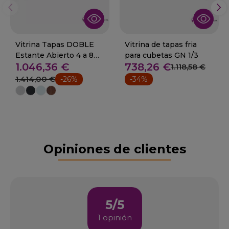
Vitrina Tapas DOBLE
Vitrina de tapas fria
Estante Abierto 4 a 8
para cubetas GN 1/3
1.046,36 €
738,26 €
GN1/3- 08-ABF-4C+
1.118,58 €
1.414,00 €
-26%
-34%
Opiniones de clientes
5/5
1 opinión