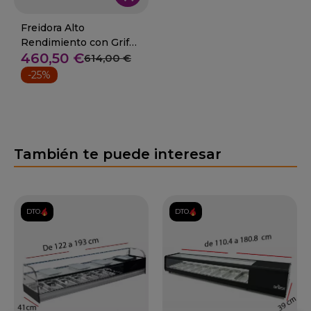
Freidora Alto
Rendimiento con Grifo
460,50 €
10 L. - 5.5 Kw. 09-
614,00 €
FD10LARC
-25%
También te puede interesar
DTO.
DTO.