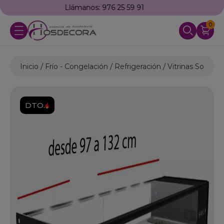
Envío
GRATUITO
a partir de 500€ (IVA excl.)
0
Inicio
Frío - Congelación
Refrigeración
Vitrinas Sobrem
DTO.