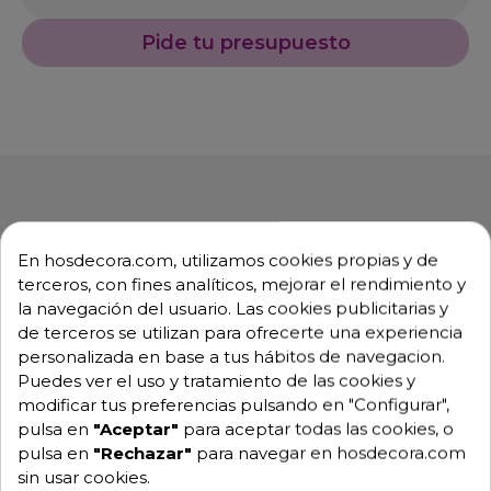
Pide tu presupuesto
En hosdecora.com, utilizamos cookies propias y de
Descripción
Detalles de producto
terceros, con fines analíticos, mejorar el rendimiento y
la navegación del usuario. Las cookies publicitarias y
de terceros se utilizan para ofrecerte una experiencia
Vitrina para barras de bar con el
personalizada en base a tus hábitos de navegacion.
motor más reducido del mercado
Puedes ver el uso y tratamiento de las cookies y
modificar tus preferencias pulsando en "Configurar",
Termostato electrónico ajustable con lectura digital
pulsa en
"Aceptar"
para aceptar todas las cookies, o
constante. Sensores electrónicos ocultos fuera de
pulsa en
"Rechazar"
para navegar en hosdecora.com
posibles manipulaciones.
sin usar cookies.
Vitrinas de tapas con cuba embutida provistas de