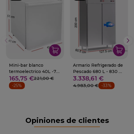
Mini-bar blanco
Armario Refrigerado de
termoelectrico 40L -70
Pescado 680 L - 830 W
165,75 €
3.338,61 €
W 10-69070
- 87-S800PX
221,00 €
4.983,00 €
-25%
-33%
Opiniones de clientes