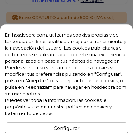
Envío GRATUITO a partir de 500 € (IVA excl.)
Equipo de expertos a tu servicio.
En hosdecora.com, utilizamos cookies propias y de
Garantía mínima de 1 año.
terceros, con fines analíticos, mejorar el rendimiento y
Pago 100% seguro.
la navegación del usuario. Las cookies publicitarias y
Consulta tus dudas con nosotros.
de terceros se utilizan para ofrecerte una experiencia
976 25 59 91
personalizada en base a tus hábitos de navegacion.
info@hosdecora.com
Puedes ver el uso y tratamiento de las cookies y
modificar tus preferencias pulsando en "Configurar",
Hablemos
pulsa en
"Aceptar"
para aceptar todas las cookies, o
pulsa en
"Rechazar"
para navegar en hosdecora.com
sin usar cookies.
Puedes ver toda la información, las cookies, el
Pide tu presupuesto
propósito y uso en nuestra política de cookies y
tratamiento de datos.
Configurar