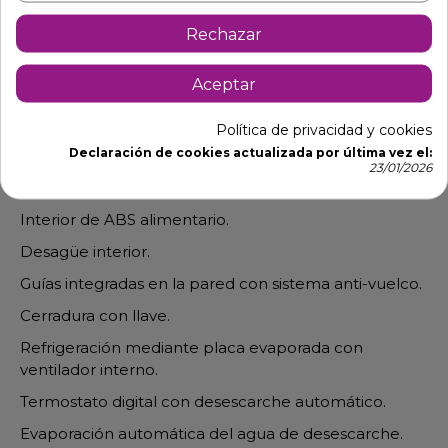
Rechazar
Aceptar
Descripción
Detalles de producto
Política de privacidad y cookies
Declaración de cookies actualizada por última vez el:
Nevera para bar 1 puerta acero inox. EFAR400SS
23/01/2026
Exterior en chapa de acero inoxidable.
Interior de ABS alimentario.
Desagüe interior.
Guías integradas en la pared con sistema anti-vuelco.
Cerradura con llave.
Refrigeración mediante placa evaporada con
ventilador interno.
Termostato digital con desescarche automático.
Evaporación automática del agua de desescarche.