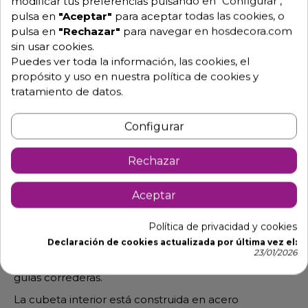
modificar tus preferencias pulsando en "Configurar",
pulsa en
"Aceptar"
para aceptar todas las cookies, o
pulsa en
"Rechazar"
para navegar en hosdecora.com
sin usar cookies.
Puedes ver toda la información, las cookies, el
propósito y uso en nuestra política de cookies y
tratamiento de datos.
Configurar
Descripción
Detalles de producto
Rechazar
Vitrina tapas para barra de bar con
LED
Aceptar
Temperatura: +1 a +5 grados C.
Política de privacidad y cookies
Iluminación Led.
Declaración de cookies actualizada por última vez el:
23/01/2026
Lleva perfil sanitario para una correcta limpieza de las
guías correderas.
La cubeta interior está construida en acero