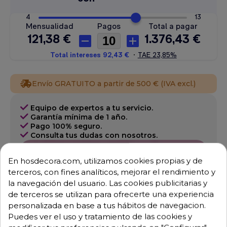
Envío GRATUITO a partir de 500 € (IVA excl.)
Equipo de expertos a tu servicio.
Garantía mínima de 1 año.
Pago 100% seguro.
Consulta tus dudas con nosotros.
976 25 59 91
En hosdecora.com, utilizamos cookies propias y de
info@hosdecora.com
terceros, con fines analíticos, mejorar el rendimiento y
la navegación del usuario. Las cookies publicitarias y
Hablemos
de terceros se utilizan para ofrecerte una experiencia
personalizada en base a tus hábitos de navegacion.
Puedes ver el uso y tratamiento de las cookies y
Pide tu presupuesto