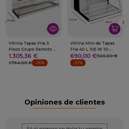
Vitrina Tapas Fria 3
Vitrina Mini de Tapas
Pisos Grupo Remoto de
Fria 40 L 105 W 10-
1.305,36 €
690,00 €
6 a 20 Platos 08-TR-3-
69607
920,00 €
120+
1.764,00 €
-26%
-25%
Opiniones de clientes
Sé el primero en dejar tu opinión