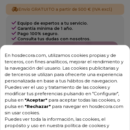
Envío GRATUITO a partir de 500 € (IVA excl.)
Equipo de expertos a tu servicio.
Garantía mínima de 1 año.
Pago 100% seguro.
Consulta tus dudas con nosotros.
976 25 59 91
En hosdecora.com, utilizamos cookies propias y de
info@hosdecora.com
terceros, con fines analíticos, mejorar el rendimiento y
Hablemos
la navegación del usuario. Las cookies publicitarias y
de terceros se utilizan para ofrecerte una experiencia
personalizada en base a tus hábitos de navegacion.
Puedes ver el uso y tratamiento de las cookies y
Pide tu presupuesto
modificar tus preferencias pulsando en "Configurar",
pulsa en
"Aceptar"
para aceptar todas las cookies, o
pulsa en
"Rechazar"
para navegar en hosdecora.com
sin usar cookies.
Puedes ver toda la información, las cookies, el
propósito y uso en nuestra política de cookies y