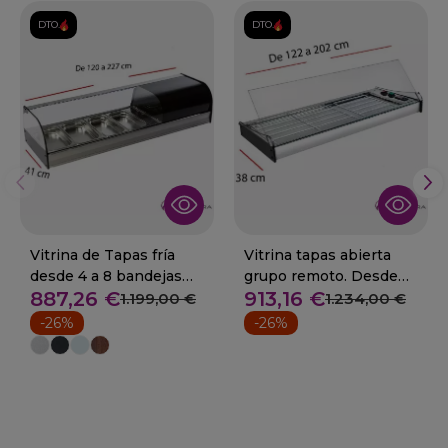
DTO.
DTO.
Vitrina de Tapas fría
Vitrina tapas abierta
desde 4 a 8 bandejas
grupo remoto. Desde
887,26 €
913,16 €
08-FR-4i+
120 cm
1.199,00 €
1.234,00 €
-26%
-26%