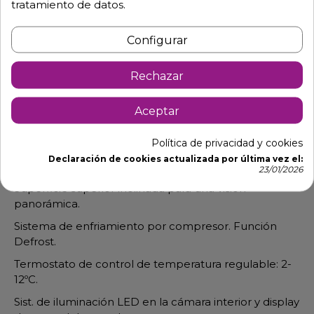
tratamiento de datos.
Configurar
Descripción
Detalles de producto
Rechazar
Vitrina refrigerada construida íntegramente en cristal
y acero inoxidable.
Aceptar
Diseñada para conservar, presentar y exponer sobre
Política de privacidad y cookies
la barra / mostrador.
Declaración de cookies actualizada por última vez el:
Puertas correderas para una accesibilidad tota.l
23/01/2026
Superficie superior inclinada para una visión
panorámica.
Sistema de enfriamiento por compresor. Función
Defrost.
Termostato de control de temperatura regulable: 2-
12ºC.
Sist. de iluminación LED en la cámara interior y display