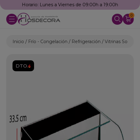
h
Llámanos: 976 25 59 91
0
Inicio
Frío - Congelación
Refrigeración
Vitrinas Sobrem
DTO.