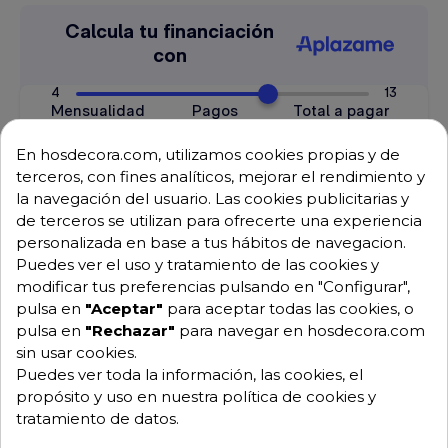
En hosdecora.com, utilizamos cookies propias y de
terceros, con fines analíticos, mejorar el rendimiento y
la navegación del usuario. Las cookies publicitarias y
de terceros se utilizan para ofrecerte una experiencia
Envío GRATUITO a partir de 500 € (IVA excl.)
personalizada en base a tus hábitos de navegacion.
Puedes ver el uso y tratamiento de las cookies y
Equipo de expertos a tu servicio.
modificar tus preferencias pulsando en "Configurar",
Garantía mínima de 1 año.
pulsa en
"Aceptar"
para aceptar todas las cookies, o
Pago 100% seguro.
Consulta tus dudas con nosotros.
pulsa en
"Rechazar"
para navegar en hosdecora.com
sin usar cookies.
976 25 59 91
Puedes ver toda la información, las cookies, el
info@hosdecora.com
propósito y uso en nuestra política de cookies y
tratamiento de datos.
Hablemos