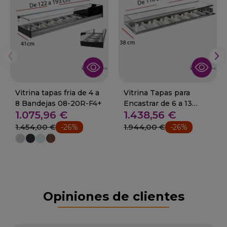
Vitrina tapas fria de 4 a
Vitrina Tapas para
8 Bandejas 08-20R-F4+
Encastrar de 6 a 13
1.075,96 €
1.438,56 €
Cubetas 08-CST-F6R+
1.454,00 €
1.944,00 €
-26%
-26%
Opiniones de clientes