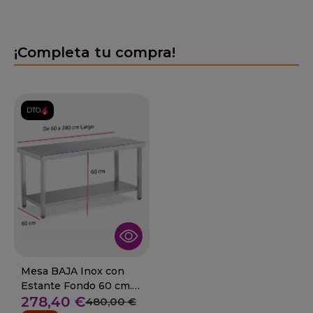
¡Completa tu compra!
DTO.
Mesa BAJA Inox con
Estante Fondo 60 cm.
278,40 €
Desde 60 a 280 cm
480,00 €