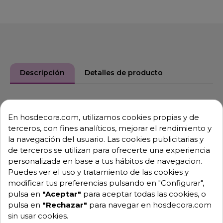
Descripción
Detalles de producto
Plancha y salamandra en uno
En hosdecora.com, utilizamos cookies propias y de
Plancha electrica con salamandra en la parte inferior
terceros, con fines analíticos, mejorar el rendimiento y
es una combinación compacta de grill y gratinador
la navegación del usuario. Las cookies publicitarias y
con 2 zonas de calentamiento
de terceros se utilizan para ofrecerte una experiencia
personalizada en base a tus hábitos de navegacion.
que se pueden encender por separado.
Puedes ver el uso y tratamiento de las cookies y
El suministro de calor de la salamandra se puede
modificar tus preferencias pulsando en "Configurar",
adecuar perfectamente mediante la rejilla regulable
pulsa en
"Aceptar"
para aceptar todas las cookies, o
en altura y
pulsa en
"Rechazar"
para navegar en hosdecora.com
la temperatura ajustable de forma continua.
sin usar cookies.