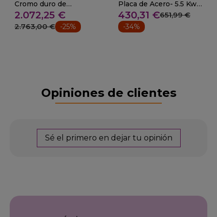
Cromo duro de
Placa de Acero- 5.5 Kw.
2.072,25 €
430,31 €
20mm14.6 Kw. 28-FC-
-6mm.
651,99 €
90
2.763,00 €
-25%
-34%
Opiniones de clientes
Sé el primero en dejar tu opinión