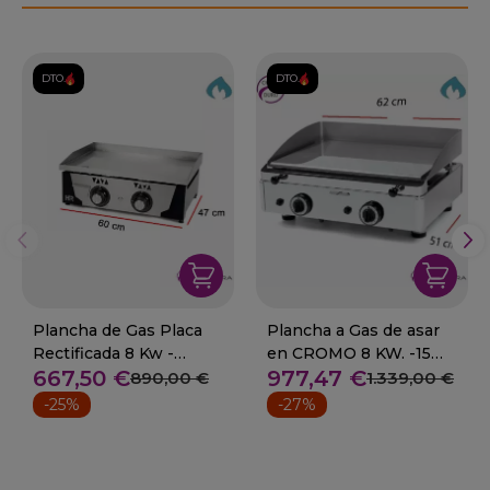
DTO.
DTO.
Plancha de Gas Placa
Plancha a Gas de asar
Rectificada 8 Kw -
en CROMO 8 KW. -15
667,50 €
977,47 €
15mm
mm.
890,00 €
1.339,00 €
-25%
-27%