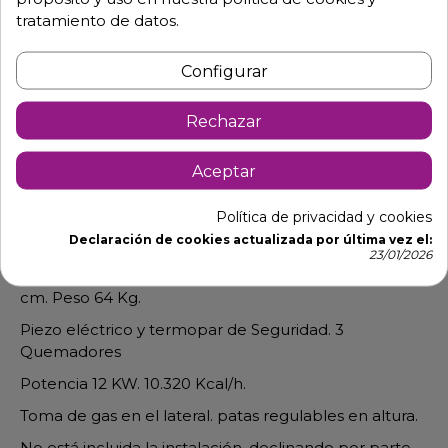
tratamiento de datos.
Configurar
Descripción
Detalles de producto
Rechazar
Plancha ideal para cocinas y
Aceptar
complejos turísticos.
Política de privacidad y cookies
Hay que tener una serie de factores como: Potencia,
Declaración de cookies actualizada por última vez el:
Grosor y Tipo de Material.
23/01/2026
Dimensiones: Largo 100 x Fondo 47 x Alto 23
cm. Peso 64 Kg.
Piezo eléctrico y termopar de Seguridad. 3
Quemadores
Potencia 12 KW. 10.320 Kcal/h.
Toma de gas en el lateral. patas regulables en altura.
No está incluida la instalación, declinando por parte