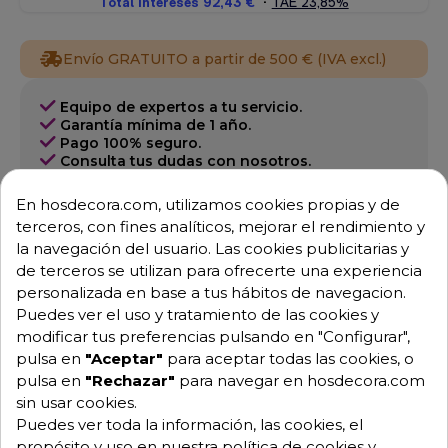
Envío GRATUITO a partir de 500 € (IVA excl.)
Equipo de expertos a tu servicio.
Garantía mínima de 1 año.
Pago 100% seguro.
Consulta tus dudas con nosotros.
976 25 59 91
En hosdecora.com, utilizamos cookies propias y de
info@hosdecora.com
terceros, con fines analíticos, mejorar el rendimiento y
la navegación del usuario. Las cookies publicitarias y
Hablemos
de terceros se utilizan para ofrecerte una experiencia
personalizada en base a tus hábitos de navegacion.
Puedes ver el uso y tratamiento de las cookies y
modificar tus preferencias pulsando en "Configurar",
Pide tu presupuesto
pulsa en
"Aceptar"
para aceptar todas las cookies, o
pulsa en
"Rechazar"
para navegar en hosdecora.com
sin usar cookies.
Puedes ver toda la información, las cookies, el
propósito y uso en nuestra política de cookies y