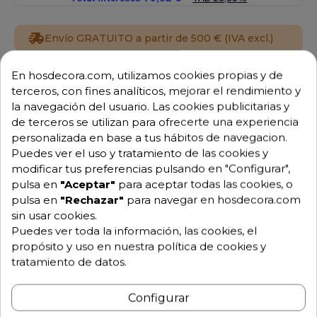
Envío GRATUITO a partir de 500 € (IVA excl.)
Equipo de expertos a tu servicio.
En hosdecora.com, utilizamos cookies propias y de
Garantía mínima de 1 año.
terceros, con fines analíticos, mejorar el rendimiento y
Pago 100% seguro.
la navegación del usuario. Las cookies publicitarias y
Consulta tus dudas con nosotros.
de terceros se utilizan para ofrecerte una experiencia
personalizada en base a tus hábitos de navegacion.
976 25 59 91
Puedes ver el uso y tratamiento de las cookies y
info@hosdecora.com
modificar tus preferencias pulsando en "Configurar",
Hablemos
pulsa en
"Aceptar"
para aceptar todas las cookies, o
pulsa en
"Rechazar"
para navegar en hosdecora.com
sin usar cookies.
Puedes ver toda la información, las cookies, el
Pide tu presupuesto
propósito y uso en nuestra política de cookies y
tratamiento de datos.
Configurar