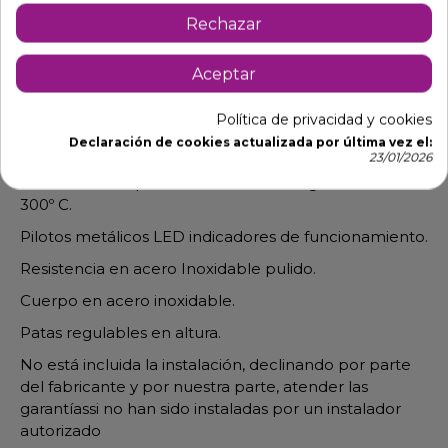
Rechazar
Aceptar
Descripción
Detalles de producto
Política de privacidad y cookies
Declaración de cookies actualizada por última vez el:
Plancha eléctrica con placa en acero rectificada
23/01/2026
Dos zonas independientes de calor regulables de 30-
300º C.
Pilotos metálicos LED indicadores de funcionamiento.
Resistencia en acero Inoxidable pulido.
Cuerpo en acero inoxidable.
Patas regulables en altura.
No está incluida la instalación, declinando por parte
del fabricante y por nuestra parte, atender las
garantíassi no han sido instaladas por un instalador
autorizado