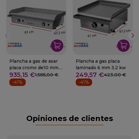
Plancha a gas de asar
Plancha a gas placa
placa cromo de10 mm.
laminado 6 mm 3.2 kw
935,15 €
249,57 €
8.9 Kw
1.585,00 €
423,00 €
-41%
-41%
Opiniones de clientes