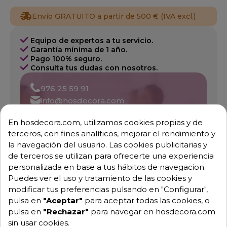
Envío GRATUITO a partir de 500 € (IVA excl.)
Equipo de expertos a tu servicio.
Garantía mínima de 1 año.
Pago 100% seguro.
Consulta tus dudas con nosotros.
976 25 59 91
info@hosdecora.com
Hablemos
En hosdecora.com, utilizamos cookies propias y de
terceros, con fines analíticos, mejorar el rendimiento y
la navegación del usuario. Las cookies publicitarias y
de terceros se utilizan para ofrecerte una experiencia
Pide tu presupuesto
personalizada en base a tus hábitos de navegacion.
Puedes ver el uso y tratamiento de las cookies y
modificar tus preferencias pulsando en "Configurar",
pulsa en
"Aceptar"
para aceptar todas las cookies, o
pulsa en
"Rechazar"
para navegar en hosdecora.com
sin usar cookies.