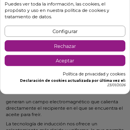
Puedes ver toda la información, las cookies, el
propósito y uso en nuestra política de cookies y
tratamiento de datos.
Descripción
Detalles de producto
Configurar
Freidora de doble cuba de inducción
Rechazar
También conocida como freidora de inducción
magnética, es un tipo de freidora
Aceptar
que utiliza tecnología de inducción para freir y
cocinar los alimentos.
Política de privacidad y cookies
A diferencia de las freidoras convencionales que
Declaración de cookies actualizada por última vez el:
23/01/2026
utilizan resistencias o quemadores de gas, estas
freidoras de inducción
generan un campo electromagnético que calienta
directamente el recipiente en el que se encuentra el
aceite para freír.
La tecnología de inducción nos ofrece un