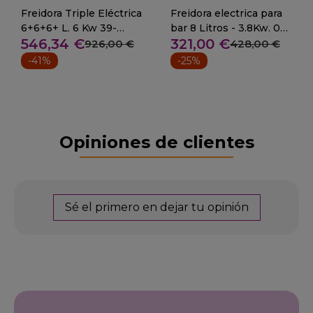
Freidora Triple Eléctrica
Freidora electrica para
6+6+6+ L. 6 Kw 39-
bar 8 Litros - 3.8Kw. 09-
546,34 €
321,00 €
F6/4X3
FD8LC
926,00 €
428,00 €
-41%
-25%
Opiniones de clientes
Sé el primero en dejar tu opinión