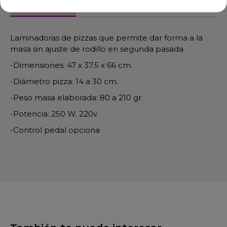
Descripción
Detalles de producto
Laminadoras de pizzas que permite dar forma a la
masa sin ajuste de rodillo en segunda pasada.
-Dimensiones: 47 x 37.5 x 66 cm.
-Diámetro pizza: 14 a 30 cm.
-Peso masa elaborada: 80 a 210 gr.
-Potencia: 250 W. 220v
-Control pedal opciona