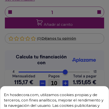
Añadir al carrito
(0)
Déjanos tu opinión
En hosdecora.com, utilizamos cookies propias y de
terceros, con fines analíticos, mejorar el rendimiento y
Envío GRATUITO a partir de 500 € (IVA excl.)
la navegación del usuario. Las cookies publicitarias y