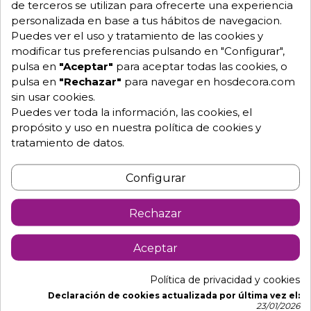
de terceros se utilizan para ofrecerte una experiencia
Equipo de expertos a tu servicio.
personalizada en base a tus hábitos de navegacion.
Garantía mínima de 1 año.
Puedes ver el uso y tratamiento de las cookies y
Pago 100% seguro.
modificar tus preferencias pulsando en "Configurar",
Consulta tus dudas con nosotros.
pulsa en
"Aceptar"
para aceptar todas las cookies, o
pulsa en
"Rechazar"
para navegar en hosdecora.com
976 25 59 91
sin usar cookies.
info@hosdecora.com
Puedes ver toda la información, las cookies, el
Hablemos
propósito y uso en nuestra política de cookies y
tratamiento de datos.
Pide tu presupuesto
Configurar
Rechazar
Aceptar
Política de privacidad y cookies
Declaración de cookies actualizada por última vez el:
23/01/2026