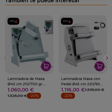
También te puede interesar
DTO.
DTO.
Laminadora de Masa
Laminadora Masa con
Ø40 cm 210/700 gr.
Pedal Ø45 cm 220/900
1.060,00 €
1.116,00 €
Con Sensor
gr.
1.395,00 €
1.325,00 €
-20%
-20%