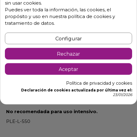
sin usar cookies.
Descripción
Detalles de producto
Puedes ver toda la información, las cookies, el
propósito y uso en nuestra política de cookies y
tratamiento de datos.
Plancha eléctrica en acero con peto
antisalpicaduras.
Configurar
Dimensiones total: Largo 55 x Fondo 45 x Alto 24 cm.
Peso 18 Kg.
Rechazar
Dimensiones placa: 550x350 mm.
Aceptar
Depósito delantero recoge-grasas.
Potencia 3 KW.
Política de privacidad y cookies
Declaración de cookies actualizada por última vez el:
Alimentación 230V/1/50 Hz.
23/01/2026
Placa 10 mm de grosor.
No recomendada para uso intensivo.
PLE-L-550