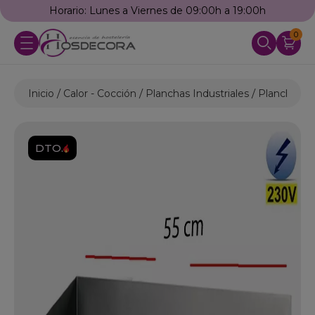
Horario: Lunes a Viernes de 09:00h a 19:00h
0
Inicio
Calor - Cocción
Planchas Industriales
Planchas El
DTO.