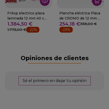
Fritop electrico placa
Plancha eléctrica Placa
laminada 12 mm 40 cm.
de CROMO de 12 mm 2
1.384,50 €
254,18 €
4.8 Kw
Kw. 16-PLE-400CD
358,00 €
1.775,00 €
-22%
-29%
Opiniones de clientes
Sé el primero en dejar tu opinión