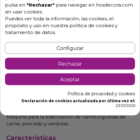
pulsa en
"Rechazar"
para navegar en hosdecora.com
sin usar cookies.
Prensa hamburguesas modeo de 13
Puedes ver toda la información, las cookies, el
cm. FH-130
propósito y uso en nuestra política de cookies y
tratamiento de datos.
Para profesional de industrias cárnicas con palanca y
bandejas en acero inox.
Configurar
Robusta para uso intensivo
con piezas fácil mente desmontables para su
Rechazar
limpieza. Tamaño compacto para ahorrar espacios
en las encimeras, que podrá utilizar en
Aceptar
cualquier superficie de trabajo. Patas con gomas
antideslizantes integradas. Prensado manual
Política de privacidad y cookies
mediante palanca, la cual puede ser accionada sin
Declaración de cookies actualizada por última vez el:
23/01/2026
esfuerzo,
Máquina para la elaboración de hamburguesas de
carne, pescado y verduras.
Caracteristicas