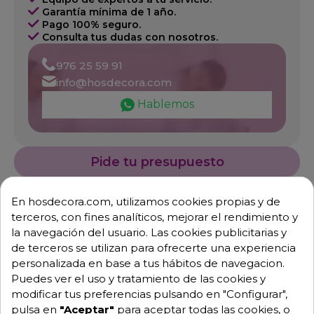
Garantía mínima de 1 año.
Pago 100% seguro.
Consulta tus dudas con nosotros.
976 25 59 91
info@hosdecora.com
Hablemos
Pide tu presupuesto
En hosdecora.com, utilizamos cookies propias y de
terceros, con fines analíticos, mejorar el rendimiento y
la navegación del usuario. Las cookies publicitarias y
de terceros se utilizan para ofrecerte una experiencia
personalizada en base a tus hábitos de navegacion.
Puedes ver el uso y tratamiento de las cookies y
modificar tus preferencias pulsando en "Configurar",
Descripción
Detalles de producto
pulsa en
"Aceptar"
para aceptar todas las cookies, o