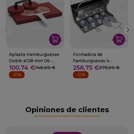
Aplasta Hamburguesas
Formadora de
Doble ø128 mm 06-
hamburguesas 4
100,74 €
258,75 €
041884
unidades ovalada 10 cm.
146,00 €
375,00 €
-31%
-31%
Opiniones de clientes