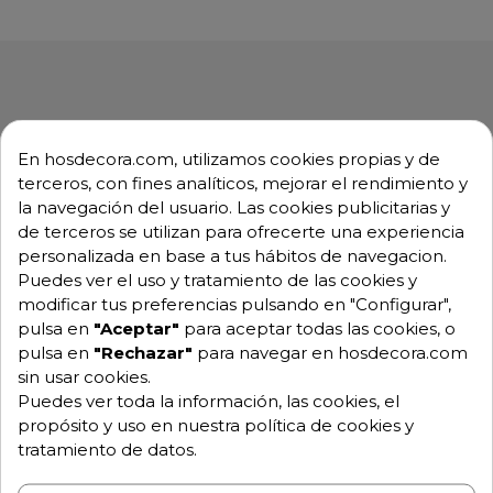
Descripción
Detalles de producto
En hosdecora.com, utilizamos cookies propias y de
terceros, con fines analíticos, mejorar el rendimiento y
la navegación del usuario. Las cookies publicitarias y
Horno compacto de alta calidad y diseño sencillo
de terceros se utilizan para ofrecerte una experiencia
para cualquier tipo de cocción.
personalizada en base a tus hábitos de navegacion.
Ideales para los procesos simples de pastelería y
Puedes ver el uso y tratamiento de las cookies y
panadería, así como para dorar los productos
modificar tus preferencias pulsando en "Configurar",
congelados y productos de horno.
pulsa en
"Aceptar"
para aceptar todas las cookies, o
pulsa en
"Rechazar"
para navegar en hosdecora.com
Cocción Convección con temperatura variable de 30
sin usar cookies.
°C a 260 °C
Puedes ver toda la información, las cookies, el
Cocción Convección + Humedad con temperatura
propósito y uso en nuestra política de cookies y
variable de 90°C a 260 °C
tratamiento de datos.
Distribución aire en cámara con tecnología AIR.Plus: