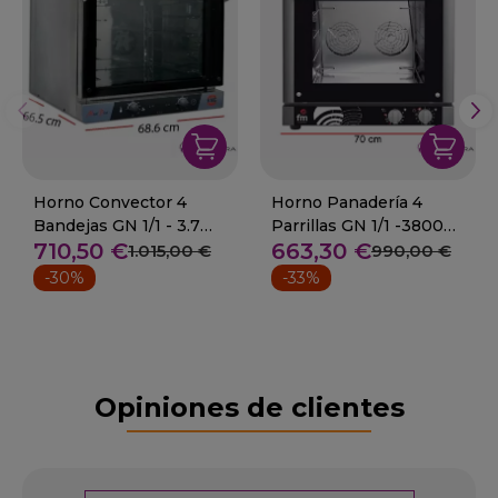
Horno Convector 4
Horno Panadería 4
Bandejas GN 1/1 - 3.7
Parrillas GN 1/1 -3800
710,50 €
663,30 €
Kw - 03-MaxiPlus + Grill
W- 41-RX-424 Plus
1.015,00 €
990,00 €
-30%
-33%
Opiniones de clientes