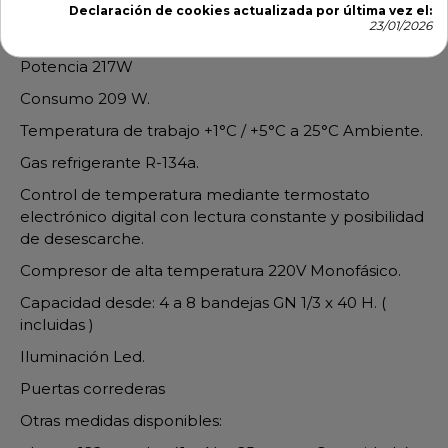
Compresor Hermético ALTA TEMPERATURA.
Declaración de cookies actualizada por última vez el:
23/01/2026
Monofásico 220V / 240V 50hz
Potencia 217W
Consumo 209 W.
Temperatura de trabajo +1°C / +5°C a 25°C Ambiente.
Gas refrigerante R-134a.
Control de temperatura mediante termostato
electrónico digital con lectura constante y posibilidad
de desescarche.
Compresor de alta temperatura 220V Monofásico.
Capacidad desde: 4 a 8 bandejas GN 1/3 x 40 H. (
incluidas )
Iluminación Led.
Puertas correderas
Otras medidas disponibles: