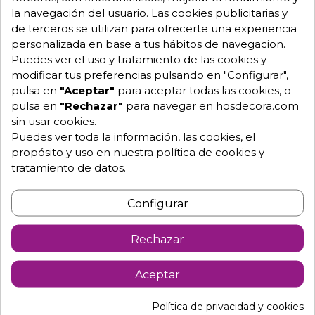
la navegación del usuario. Las cookies publicitarias y
de terceros se utilizan para ofrecerte una experiencia
personalizada en base a tus hábitos de navegacion.
Pide tu presupuesto
Puedes ver el uso y tratamiento de las cookies y
modificar tus preferencias pulsando en "Configurar",
pulsa en
"Aceptar"
para aceptar todas las cookies, o
pulsa en
"Rechazar"
para navegar en hosdecora.com
sin usar cookies.
Puedes ver toda la información, las cookies, el
propósito y uso en nuestra política de cookies y
tratamiento de datos.
Descripción
Detalles de producto
Configurar
Vitrina tapas con cubetas y puertas
Rechazar
correderas. FR-4i+
Aceptar
Tapas y raciones son muy atractivas y mantienen una
buena relación calidad y precio.
Política de privacidad y cookies