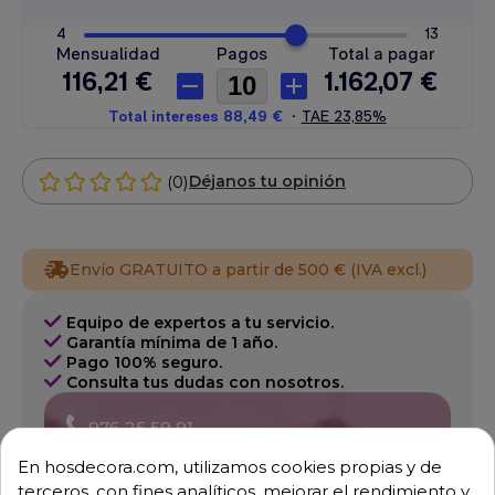
(0)
Déjanos tu opinión
Envío GRATUITO a partir de 500 € (IVA excl.)
Equipo de expertos a tu servicio.
Garantía mínima de 1 año.
Pago 100% seguro.
Consulta tus dudas con nosotros.
976 25 59 91
info@hosdecora.com
En hosdecora.com, utilizamos cookies propias y de
Hablemos
terceros, con fines analíticos, mejorar el rendimiento y