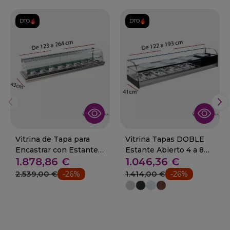
DTO.
DTO.
Vitrina de Tapa para
Vitrina Tapas DOBLE
Encastrar con Estante
Estante Abierto 4 a 8
1.878,86 €
1.046,36 €
08-MFR-6E+
GN1/3- 08-ABF-4C+
2.539,00 €
1.414,00 €
-26%
-26%