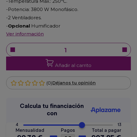
-Temperatura Max.: 250
º
C.
-Potencia: 3800 W Monofásico.
-2 Ventiladores.
-
Opcional
Humificador
Ver información
Añadir al carrito
(0)
Déjanos tu opinión