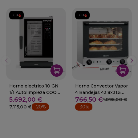
DTO.
DTO.
Horno electrico 10 GN
Horno Convector Vapor
1/1 Autolimpieza COOK
4 Bandejas 43.8x31.5
5.692,00 €
766,50 €
COMPACT MASTER
95-A120788
1.095,00 €
7.115,00 €
-20%
-30%