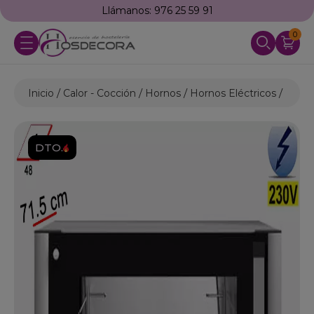
6 25 59 91
Envío
GRATUITO
a partir de 
0
Inicio
Calor - Cocción
Hornos
Hornos Eléctricos
Horno
DTO.