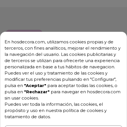
Descripción
Detalles de producto
En hosdecora.com, utilizamos cookies propias y de
terceros, con fines analíticos, mejorar el rendimiento y
Horno de panadería RXL-424 Plus
la navegación del usuario. Las cookies publicitarias y
de terceros se utilizan para ofrecerte una experiencia
Horno convector de primera calidad y tecnología de
personalizada en base a tus hábitos de navegacion.
última generación, preferidos por los chef
Puedes ver el uso y tratamiento de las cookies y
importantes para la cocina
modificar tus preferencias pulsando en "Configurar",
pulsa en
"Aceptar"
para aceptar todas las cookies, o
-Dimensiones: Ancho 70 x Fondo 71 x Alto 54 cm.
pulsa en
"Rechazar"
para navegar en hosdecora.com
-Medidas Interiores: 56 x 41.5 x 34.5 cm.
sin usar cookies.
-Distancia entre parrillas: 80 mm.
Puedes ver toda la información, las cookies, el
propósito y uso en nuestra política de cookies y
-Temperatura Max.: 250
º
C.
tratamiento de datos.
-Potencia: 3800 W.