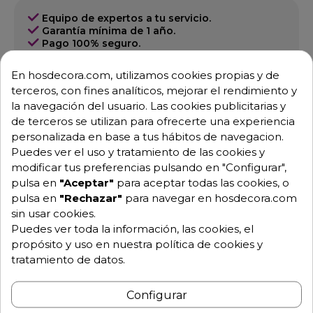
Equipo de expertos a tu servicio.
Garantía mínima de 1 año.
Pago 100% seguro.
Consulta tus dudas con nosotros.
En hosdecora.com, utilizamos cookies propias y de
976 25 59 91
terceros, con fines analíticos, mejorar el rendimiento y
info@hosdecora.com
la navegación del usuario. Las cookies publicitarias y
de terceros se utilizan para ofrecerte una experiencia
Hablemos
personalizada en base a tus hábitos de navegacion.
Puedes ver el uso y tratamiento de las cookies y
modificar tus preferencias pulsando en "Configurar",
Pide tu presupuesto
pulsa en
"Aceptar"
para aceptar todas las cookies, o
pulsa en
"Rechazar"
para navegar en hosdecora.com
sin usar cookies.
Puedes ver toda la información, las cookies, el
propósito y uso en nuestra política de cookies y
tratamiento de datos.
Configurar