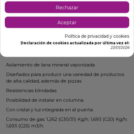
Descripción
Detalles de producto
Rechazar
Aceptar
Horno para restaurante elaboracion
de pizzas caseras
Política de privacidad y cookies
Fabricados en acero inoxidable y chapa pre
Declaración de cookies actualizada por última vez el:
23/01/2026
barnizada con superficie de cocción de ladrillos
refractarios
Aislamiento de lana mineral vaporizada
Diseñados para producir una variedad de productos
de alta calidad, además de pizzas
Resistencias blindadas
Posibilidad de instalar en columna
Con cristal y luz integrada en al puerta.
Consumo de gas: 1,262 (G30/31) Kg/h; 1,693 (G20) Kg/h;
1,693 (G25) m3/h.