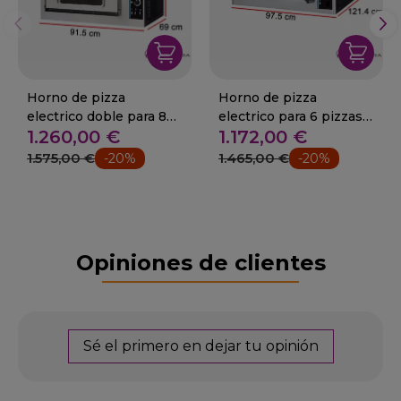
Horno de pizza
Horno de pizza
electrico doble para 8
electrico para 6 pizzas
1.260,00 €
1.172,00 €
pizzas de 25 cm 6Kw
32cm 7.2 Kw.
1.575,00 €
1.465,00 €
-20%
-20%
Opiniones de clientes
Sé el primero en dejar tu opinión