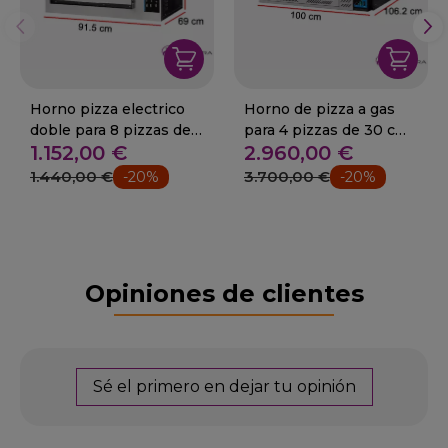
Horno pizza electrico
Horno de pizza a gas
doble para 8 pizzas de
para 4 pizzas de 30 cm
1.152,00 €
2.960,00 €
25 cm 6 Kw
16.1Kw.
1.440,00 €
3.700,00 €
-20%
-20%
Opiniones de clientes
Sé el primero en dejar tu opinión