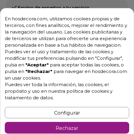
Equipo de expertos a tu servicio.
Garantía mínima de 1 año.
En hosdecora.com, utilizamos cookies propias y de
Pago 100% seguro.
Consulta tus dudas con nosotros.
terceros, con fines analíticos, mejorar el rendimiento y
la navegación del usuario. Las cookies publicitarias y
976 25 59 91
de terceros se utilizan para ofrecerte una experiencia
info@hosdecora.com
personalizada en base a tus hábitos de navegacion.
Puedes ver el uso y tratamiento de las cookies y
Hablemos
modificar tus preferencias pulsando en "Configurar",
pulsa en
"Aceptar"
para aceptar todas las cookies, o
pulsa en
"Rechazar"
para navegar en hosdecora.com
Pide tu presupuesto
sin usar cookies.
Puedes ver toda la información, las cookies, el
propósito y uso en nuestra política de cookies y
tratamiento de datos.
Configurar
Rechazar