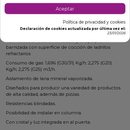
Descripción
Detalles de producto
Aceptar
Hornos a gas para pizzas de gran
Política de privacidad y cookies
Declaración de cookies actualizada por última vez el:
calidad y potencia
23/01/2026
Fabricados en acero inoxidable y chapa pre
barnizada con superficie de cocción de ladrillos
refractarios
Consumo de gas: 1,696 (G30/31) Kg/h; 2,275 (G20)
Kg/h; 2,275 (G25) m3/h.
Aislamiento de lana mineral vaporizada.
Diseñados para producir una variedad de productos
de alta calidad, además de pizzas.
Resistencias blindadas.
Posibilidad de instalar en columna.
Con cristal y luz integrada en al puerta.