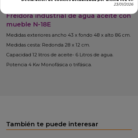
23/01/2026
Freidora industrial de agua aceite con
mueble N-18E
Medidas exteriores ancho 43 x fondo 48 x alto 86 cm.
Medidas cesta: Redonda 28 x 12 cm.
Capacidad 12 litros de aceite- 6 Litros de agua.
Potencia 4 Kw Monofásica o trifásica.
También te puede interesar