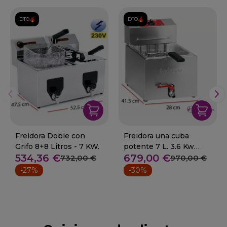
DTO.
DTO.
Freidora Doble con
Freidora una cuba
Grifo 8+8 Litros - 7 KW.
potente 7 L. 3.6 Kw
534,36 €
679,00 €
Valentine 03-TF-7
732,00 €
970,00 €
-27%
-30%