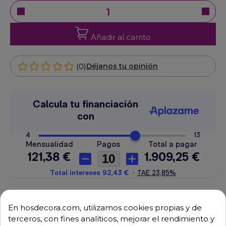
Añadir al carrito
(0)
Déjanos tu opinión
Envío GRATUITO a partir de 500 € (IVA excl.)
En hosdecora.com, utilizamos cookies propias y de
terceros, con fines analíticos, mejorar el rendimiento y
Equipo de expertos a tu servicio.