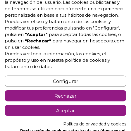
la navegación del usuario. Las cookies publicitarias y
Garantía mínima de 1 año.
de terceros se utilizan para ofrecerte una experiencia
Pago 100% seguro.
personalizada en base a tus hábitos de navegacion.
Consulta tus dudas con nosotros.
Puedes ver el uso y tratamiento de las cookies y
976 25 59 91
modificar tus preferencias pulsando en "Configurar",
pulsa en
"Aceptar"
para aceptar todas las cookies, o
info@hosdecora.com
pulsa en
"Rechazar"
para navegar en hosdecora.com
Hablemos
sin usar cookies.
Puedes ver toda la información, las cookies, el
propósito y uso en nuestra política de cookies y
tratamiento de datos.
Pide tu presupuesto
Configurar
Rechazar
Aceptar
Política de privacidad y cookies
Descripción
Detalles de producto
Declaración de cookies actualizada por última vez el: