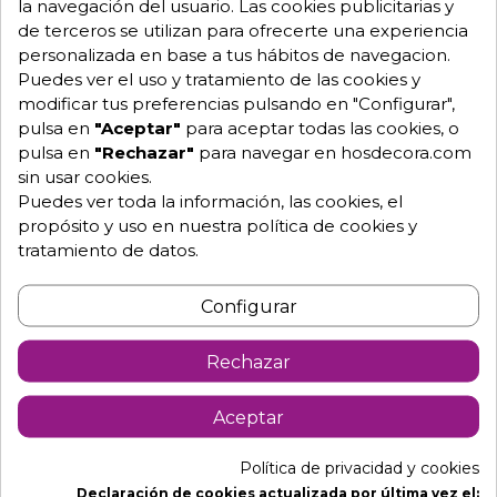
la navegación del usuario. Las cookies publicitarias y
Descripción
Detalles de producto
de terceros se utilizan para ofrecerte una experiencia
Descargables
personalizada en base a tus hábitos de navegacion.
Puedes ver el uso y tratamiento de las cookies y
modificar tus preferencias pulsando en "Configurar",
Freidora de 10 litros eléctrica
pulsa en
"Aceptar"
para aceptar todas las cookies, o
FD10L6M600S
pulsa en
"Rechazar"
para navegar en hosdecora.com
sin usar cookies.
Termostato de seguridad rearmable
Puedes ver toda la información, las cookies, el
Grifo de vaciado
propósito y uso en nuestra política de cookies y
tratamiento de datos.
Fabricada en acero inoxidable AISI 304
Indicador MIN-MAX de nivel de aceite
Configurar
Resistencia en acero inoxidable AISI 304 abatible,
para facilitar la limpieza de la cuba
Rechazar
Pilotos metálicos LED indicadores
Aceptar
Los modelos estante incorporan 1 filtro de
recuperación de aceite por máquina
Política de privacidad y cookies
Los modelos sobremesa incluyen tubo de vaciado
Declaración de cookies actualizada por última vez el: