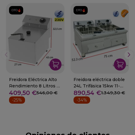
DTO.
DTO.
Freidora Eléctrica Alto
Freidora eléctrica doble
Rendimiento 8 Litros -
24L Trifásica 15kw 11-
409,50 €
890,54 €
5.5 Kw. 09-FD8LARS
70FRE1212GTR
546,00 €
1.349,30 €
-25%
-34%