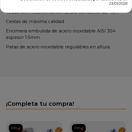
desmontable
23/01/2026
Todos los modelos tienen doble contactor de 40A
Cestas de máxima calidad
Encimera embutida de acero inoxidable AISI 304
espesor 1.5mm
Patas de acero inoxidable regulables en altura.
¡Completa tu compra!
DTO.
DTO.