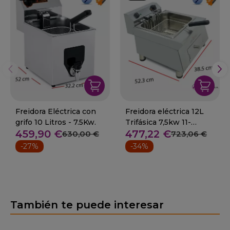
Freidora Eléctrica con
Freidora eléctrica 12L
grifo 10 Litros - 7.5Kw.
Trifásica 7,5kw 11-
459,90 €
477,22 €
40FRE12GTR
630,00 €
723,06 €
-27%
-34%
También te puede interesar