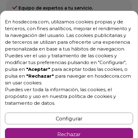
Equipo de expertos a tu servicio.
Garantía mínima de 1 año.
Pago 100% seguro.
En hosdecora.com, utilizamos cookies propias y de
Consulta tus dudas con nosotros.
terceros, con fines analíticos, mejorar el rendimiento y
la navegación del usuario. Las cookies publicitarias y
976 25 59 91
de terceros se utilizan para ofrecerte una experiencia
info@hosdecora.com
personalizada en base a tus hábitos de navegacion.
Hablemos
Puedes ver el uso y tratamiento de las cookies y
modificar tus preferencias pulsando en "Configurar",
pulsa en
"Aceptar"
para aceptar todas las cookies, o
pulsa en
"Rechazar"
para navegar en hosdecora.com
Pide tu presupuesto
sin usar cookies.
Puedes ver toda la información, las cookies, el
propósito y uso en nuestra política de cookies y
tratamiento de datos.
Configurar
Rechazar