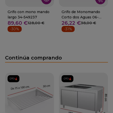
Grifo con mono mando
Grifo de Monomando
largo 34-549237
Corto dos Aguas 06-
89,60 €
26,22 €
463602
128,00 €
38,00 €
-30%
-31%
Continúa comprando
DTO.
DTO.