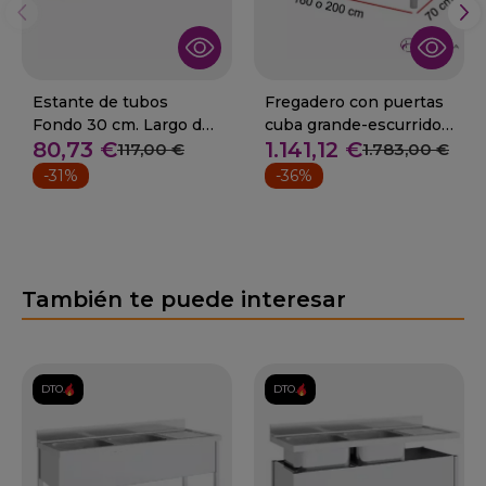
Estante de tubos
Fregadero con puertas
Fondo 30 cm. Largo de
cuba grande-escurridor
80,73 €
1.141,12 €
75 a 100 cm.
Fondo 70
117,00 €
1.783,00 €
-31%
-36%
También te puede interesar
DTO.
DTO.