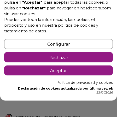
pulsa en
"Aceptar"
para aceptar todas las cookies, o
Material fabricado bajo pedido. (no se admiten
pulsa en
"Rechazar"
para navegar en hosdecora.com
devoluciones).
sin usar cookies.
Puedes ver toda la información, las cookies, el
Larguras disponibleas a elegir:
propósito y uso en nuestra política de cookies y
Fregadero de 100x55x85 con cubeta de 40x40x20
tratamiento de datos.
cm.
Fregadero de 120x55x85 con cubeta de 40x40x20
Configurar
cm.
Fregadero de 140x55x85 con cubeta de 40x40x20
Rechazar
cm.
Aceptar
Ficha de Fregadero industrial
Política de privacidad y cookies
Declaración de cookies actualizada por última vez el:
23/01/2026
Manual de Fregadero industrial