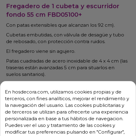
Fregadero de 1 cubeta y escurridor
fondo 55 cm FBD05100+
Con patas extensibles que alcanzan los 92 cm).
Cubetas embutidas, con válvula de desagüe y tubo
de rebosado, con protección contra ruidos.
El fregadero viene sin agujero.
Patas cuadradas de acero inoxidable de 4 x 4 cm (las
traseras están avanzadas 5 cm para situarlos en
suelos sanitarios).
Peto trasero totalmente soldado.
En hosdecora.com, utilizamos cookies propias y de
El mueble o bastidor que sujeta el fregadero inox se
terceros, con fines analíticos, mejorar el rendimiento y
adapta con gran facilidad.
la navegación del usuario. Las cookies publicitarias y
Encimera de trabajo totalmente soldada y con
de terceros se utilizan para ofrecerte una experiencia
bordes redondeados.
personalizada en base a tus hábitos de navegacion.
Puedes ver el uso y tratamiento de las cookies y
Se entregan desmontadas para un mejor transporte
modificar tus preferencias pulsando en "Configurar",
y almacenaje pero su montaje es muy fácil y rápido.