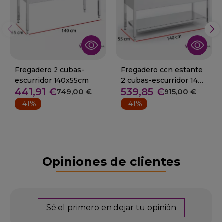
Fregadero 2 cubas-
Fregadero con estante
escurridor 140x55cm
2 cubas-escurridor 140
441,91 €
539,85 €
x55 cm
749,00 €
915,00 €
-41%
-41%
Opiniones de clientes
Sé el primero en dejar tu opinión