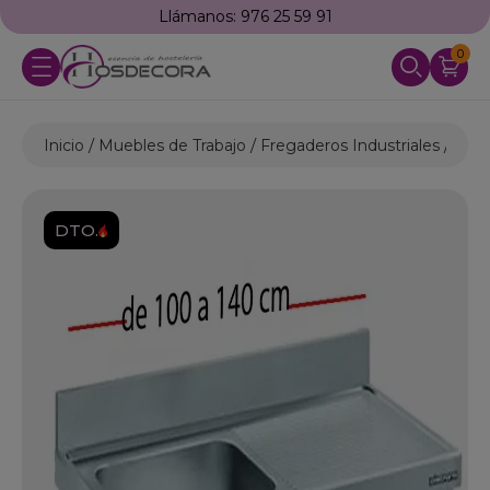
Llámanos: 976 25 59 91
0
Inicio
Muebles de Trabajo
Fregaderos Industriales
Freg
DTO.