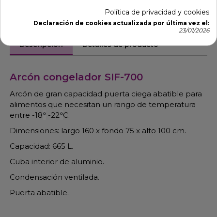
Política de privacidad y cookies
Declaración de cookies actualizada por última vez el:
23/01/2026
Descripción
Detalles de producto
Arcón congelador SIF-700
Arcón de gran capacidad puerta ciega abatible para
alimentos que necesitan un rango de temperatura
entre -18
º
-22
º
C.
Dimensiones: largo 160 x fondo 75 x alto 100 cm.
Capacidad: 665 L.
Cuba interior de aluminio.
Condensación ventilada.
Puerta abatible.