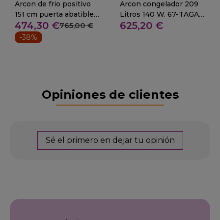
Arcon de frio positivo
Arcon congelador 209
151 cm puerta abatible
Litros 140 W. 67-TAGA
474,30 €
625,20 €
411 L 320 W
350
765,00 €
-38%
Opiniones de clientes
Sé el primero en dejar tu opinión