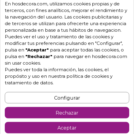
En hosdecora.com, utilizamos cookies propias y de
terceros, con fines analíticos, mejorar el rendimiento y
la navegación del usuario. Las cookies publicitarias y
Envío GRATUITO a partir de 500 € (IVA excl.)
de terceros se utilizan para ofrecerte una experiencia
personalizada en base a tus hábitos de navegacion.
Equipo de expertos a tu servicio.
Puedes ver el uso y tratamiento de las cookies y
Garantía mínima de 1 año.
Pago 100% seguro.
modificar tus preferencias pulsando en "Configurar",
Consulta tus dudas con nosotros.
pulsa en
"Aceptar"
para aceptar todas las cookies, o
pulsa en
"Rechazar"
para navegar en hosdecora.com
976 25 59 91
sin usar cookies.
info@hosdecora.com
Puedes ver toda la información, las cookies, el
propósito y uso en nuestra política de cookies y
Hablemos
tratamiento de datos.
Configurar
Pide tu presupuesto
Rechazar
Aceptar