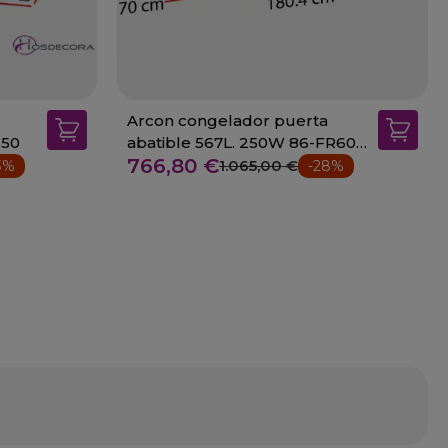
Arcon congelador puerta
650
abatible 567L. 250W 86-FR605
766,80 €
SL
1.065,00 €
3%
-28%