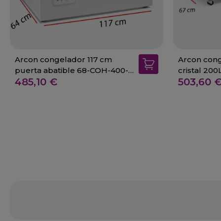
Arcon congelador 117 cm
Arcon con
puerta abatible 68-COH-400-
cristal 20
485,10 €
503,60 
FM