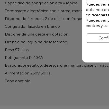
Capacidad de congelación alta y rápida.
Puedes ver e
pulsando en 
Termostato electrónico con alarma, maneta y cerradura.
en
"Rechaza
Dispone de 4 ruedas, 2 de ellas con frenos.
Puedes ver t
cookies y tr
Congelador lacado en blanco.
Dispone de una cesta en dotación.
Conf
Drenaje del agua de desescarche.
Peso 57 kilos.
Refrigerante R-404A
Evaporador estático, desescarche manual, clase climátic
Alimentación 230V 50Hz.
Tapa abatible.