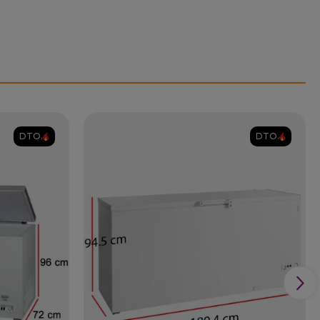
DTO.
DTO.