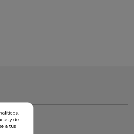
alíticos,
rias y de
se a tus