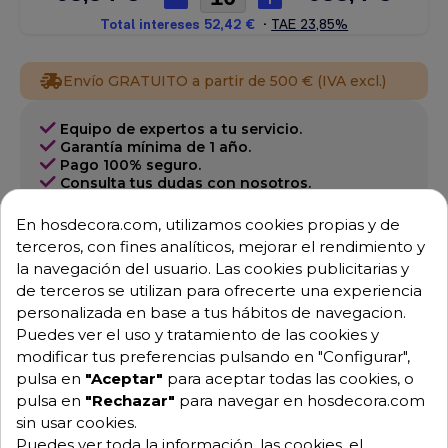
Envío GRATUITO a partir de 500 € (IVA excl.)
Equipo de expertos a tu servicio.
Garantía mínima de 1 año.
Pago 100% seguro.
Consulta tus dudas con nosotros.
976 25 59 91
En hosdecora.com, utilizamos cookies propias y de
terceros, con fines analíticos, mejorar el rendimiento y
info@hosdecora.com
la navegación del usuario. Las cookies publicitarias y
Hablemos
de terceros se utilizan para ofrecerte una experiencia
personalizada en base a tus hábitos de navegacion.
Puedes ver el uso y tratamiento de las cookies y
modificar tus preferencias pulsando en "Configurar",
Pide tu presupuesto
pulsa en
"Aceptar"
para aceptar todas las cookies, o
pulsa en
"Rechazar"
para navegar en hosdecora.com
sin usar cookies.
Puedes ver toda la información, las cookies, el