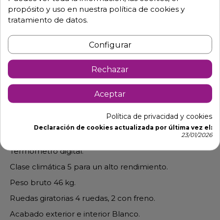
propósito y uso en nuestra política de cookies y
tratamiento de datos.
Configurar
Descripción
Detalles de producto
Rechazar
Arcon congelador para helados con
Aceptar
puerta cristal
Política de privacidad y cookies
Incluye juego completo de cestos.
Declaración de cookies actualizada por última vez el:
Tapas planas deslizantes de cristal con cierre.
23/01/2026
Termómetro digital.
Clase climática 5 para un alto rendimiento.
Peso bruto 46 kg.
Ruedas giratorias 4 ruedas, 2 con freno.
Acabado exterior e interior Blanco.