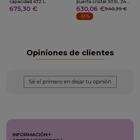
capacidad 472 L.
puerta cristal 303L 243
675,30 €
630,06 €
W
940,39 €
-33%
Opiniones de clientes
Sé el primero en dejar tu opinión
INFORMACIÓN