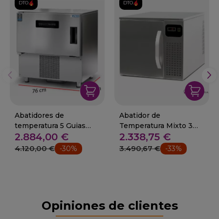
DTO.
DTO.
Abatidores de
Abatidor de
temperatura 5 Guias
Temperatura Mixto 3
2.884,00 €
2.338,75 €
60x40 03-Fasteres
GN1/1 400W 47-
CR03ECO
4.120,00 €
3.490,67 €
-30%
-33%
Opiniones de clientes