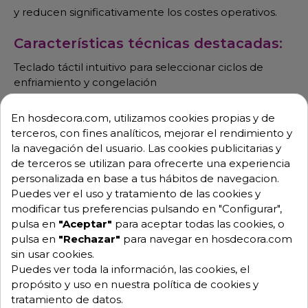
y reducen significativamente los costes operativos.
Características técnicas destacadas:
Teclado táctil intuitivo para seleccionar ciclos de
enfriamiento y congelación
Sonda al corazón para control preciso de
En hosdecora.com, utilizamos cookies propias y de
temperatura interna
terceros, con fines analíticos, mejorar el rendimiento y
Compatible con bandejas GN 1/1 y EN 60x40
la navegación del usuario. Las cookies publicitarias y
de terceros se utilizan para ofrecerte una experiencia
Pantalla LED multilingüe (9 idiomas)
personalizada en base a tus hábitos de navegacion.
Alarmas audiovisuales para mayor seguridad
Puedes ver el uso y tratamiento de las cookies y
Aislamiento ecológico HFO (eficiencia energética)
modificar tus preferencias pulsando en "Configurar",
pulsa en
"Aceptar"
para aceptar todas las cookies, o
Exterior en acero VAR-PET: anticorrosión, fácil
pulsa en
"Rechazar"
para navegar en hosdecora.com
limpieza, antihuellas
sin usar cookies.
Puedes ver toda la información, las cookies, el
Modos de funcionamiento:
propósito y uso en nuestra política de cookies y
tratamiento de datos.
Abatimiento rápido (+3°C)