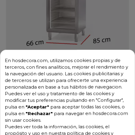
Armario Frio Puerta Cristal Fondo 85 cm 645L- 502W
En hosdecora.com, utilizamos cookies propias y de
14-CAGRV-75-1
terceros, con fines analíticos, mejorar el rendimiento y
Ref: 14-CAGRV-75-1
1.987,33 €
2.966,17 €
la navegación del usuario. Las cookies publicitarias y
-33%
de terceros se utilizan para ofrecerte una experiencia
personalizada en base a tus hábitos de navegacion.
Añadir al carrito
Puedes ver el uso y tratamiento de las cookies y
modificar tus preferencias pulsando en "Configurar",
pulsa en
"Aceptar"
para aceptar todas las cookies, o
pulsa en
"Rechazar"
para navegar en hosdecora.com
DTO.
sin usar cookies.
Puedes ver toda la información, las cookies, el
propósito y uso en nuestra política de cookies y