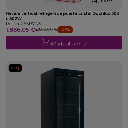
Nevera vertical refrigerada puerta cristal Docriluc 505
L 502W
Ref: 14-CASRV-75
1.886,05 €
2.815,00 €
-33%
Añadir al carrito
DTO.