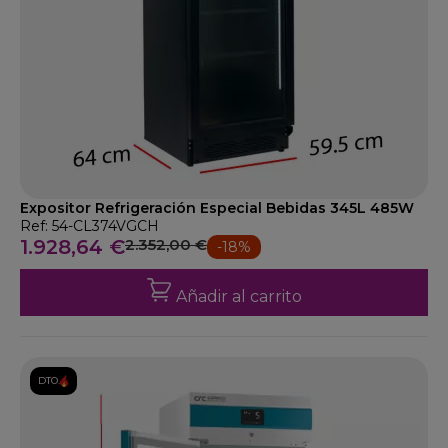
Expositor Refrigeración Especial Bebidas 345L 485W
Ref: 54-CL374VGCH
1.928,64 €
2.352,00 €
-18%
Añadir al carrito
DTO.