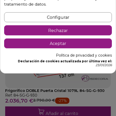
tratamiento de datos.
Configurar
Rechazar
Aceptar
Política de privacidad y cookies
Declaración de cookies actualizada por última vez el:
23/01/2026
Frigorífico DOBLE Puerta Cristal 1079L 84-SG-G-930
Ref: 84-SG-G-930
2.036,70 €
2.790,00 €
-27%
Añadir al carrito