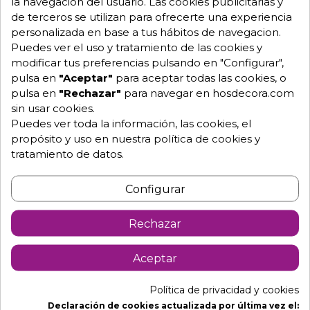
la navegación del usuario. Las cookies publicitarias y
de terceros se utilizan para ofrecerte una experiencia
personalizada en base a tus hábitos de navegacion.
Puedes ver el uso y tratamiento de las cookies y
modificar tus preferencias pulsando en "Configurar",
pulsa en
"Aceptar"
para aceptar todas las cookies, o
Cocedor Sous-Vide al
Delantal Carnicero Cota
Vacío 30L. 1200 W 10-
de Malla 10-39165
pulsa en
"Rechazar"
para navegar en hosdecora.com
69304
198,00 €
207,00 €
264,00 €
276,00 €
sin usar cookies.
-25%
-25%
Puedes ver toda la información, las cookies, el
propósito y uso en nuestra política de cookies y
tratamiento de datos.
DTO.
DTO.
Configurar
Rechazar
Aceptar
Política de privacidad y cookies
Declaración de cookies actualizada por última vez el: