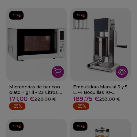
DTO.
DTO.
Microondas de bar con
Embutidora Manual 3 y 5
plato + grill - 23 Litros.
L. -4 Boquillas 10-
800 W
171,00 €
60253+
189,75 €
228,00 €
253,00 €
-25%
-25%
DTO.
DTO.