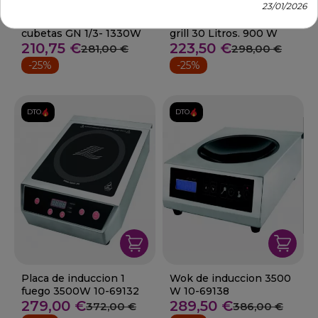
23/01/2026
Baño maria con grifo 3
Microondas con plato +
cubetas GN 1/3- 1330W
grill 30 Litros. 900 W
210,75 €
223,50 €
281,00 €
298,00 €
-25%
-25%
DTO.
DTO.
Placa de induccion 1
Wok de induccion 3500
fuego 3500W 10-69132
W 10-69138
279,00 €
289,50 €
372,00 €
386,00 €