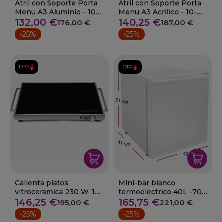
Atril con Soporte Porta
Atril con Soporte Porta
Menu A3 Aluminio - 10-
Menu A3 Acrilico - 10-
39433
132,00 €
39423
140,25 €
176,00 €
187,00 €
-25%
-25%
DTO.
DTO.
Calienta platos
Mini-bar blanco
vitroceramica 230 W. 10-
termoelectrico 40L -70
69145
146,25 €
W 10-69070
165,75 €
195,00 €
221,00 €
-25%
-25%