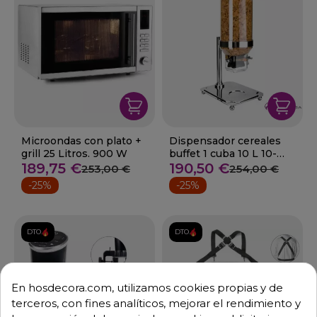
Microondas con plato +
Dispensador cereales
grill 25 Litros. 900 W
buffet 1 cuba 10 L 10-
189,75 €
69022
190,50 €
253,00 €
254,00 €
-25%
-25%
DTO.
DTO.
En hosdecora.com, utilizamos cookies propias y de
terceros, con fines analíticos, mejorar el rendimiento y