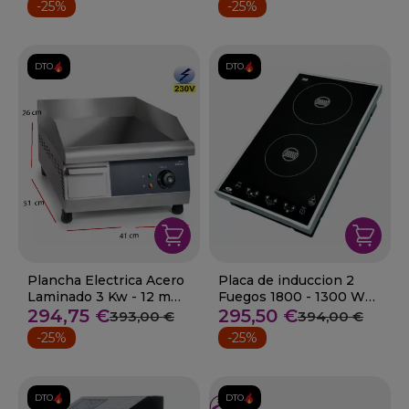
-25%
-25%
DTO.
DTO.
Plancha Electrica Acero
Placa de induccion 2
Laminado 3 Kw - 12 mm
Fuegos 1800 - 1300 W
10-69379
294,75 €
10-69033
295,50 €
393,00 €
394,00 €
-25%
-25%
DTO.
DTO.