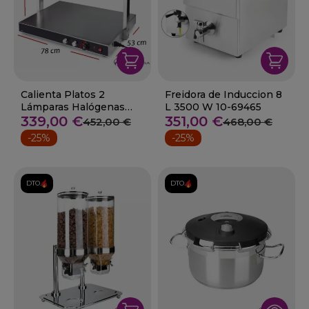
Calienta Platos 2
Freidora de Induccion 8
Lámparas Halógenas
L 3500 W 10-69465
500 W 10-69562
339,00 €
351,00 €
452,00 €
468,00 €
-25%
-25%
DTO.
DTO.