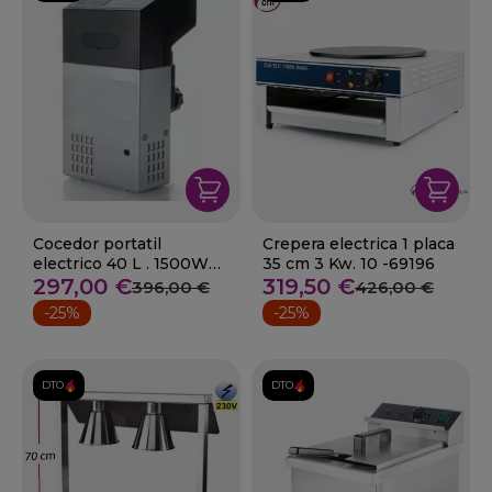
Cocedor portatil
Crepera electrica 1 placa
electrico 40 L . 1500W
35 cm 3 Kw. 10 -69196
10-69192
297,00 €
319,50 €
396,00 €
426,00 €
-25%
-25%
DTO.
DTO.