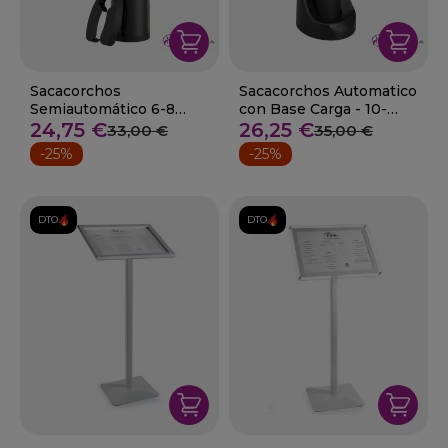
Sacacorchos
Sacacorchos Automatico
Semiautomático 6-8
con Base Carga - 10-
segundos - 10-63056
24,75 €
63031
26,25 €
33,00 €
35,00 €
-25%
-25%
DTO.
DTO.