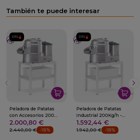
También te puede interesar
DTO.
DTO.
Peladora de Patatas
Peladora de Patatas
con Accesorios 200
Industrial 200Kg/h -
2.000,80 €
1.592,44 €
kg/h 550W
80-PP-12
2.440,00 €
1.942,00 €
-18%
-18%