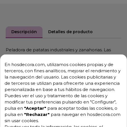
Descripción
Detalles de producto
Peladora de patatas industriales y zanahorias. Las
peladoras se pueden complementar con un soporte
y filtro anti-espuma para las peladuras.
En hosdecora.com, utilizamos cookies propias y de
terceros, con fines analíticos, mejorar el rendimiento y
Fabricada en aluminio altamente resistente.
la navegación del usuario. Las cookies publicitarias y
Pelado por abrasión, el cual desgasta la superficie del
de terceros se utilizan para ofrecerte una experiencia
producto por rozamiento.
personalizada en base a tus hábitos de navegacion.
Puedes ver el uso y tratamiento de las cookies y
El abrasivo es sumamente resistente y duradero.
modificar tus preferencias pulsando en "Configurar",
Accesorios Opcionales para las Peladoras:
pulsa en
"Aceptar"
para aceptar todas las cookies, o
Cortadora-ralladora CR143.
pulsa en
"Rechazar"
para navegar en hosdecora.com
sin usar cookies.
Picadora de carne HM-71.
Puedes ver toda la información, las cookies, el