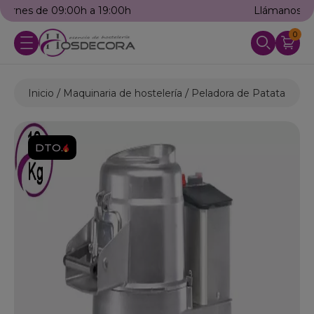
Llámanos: 976 25 59 91
0
Inicio
Maquinaria de hostelería
Peladora de Patatas
Pe
DTO.