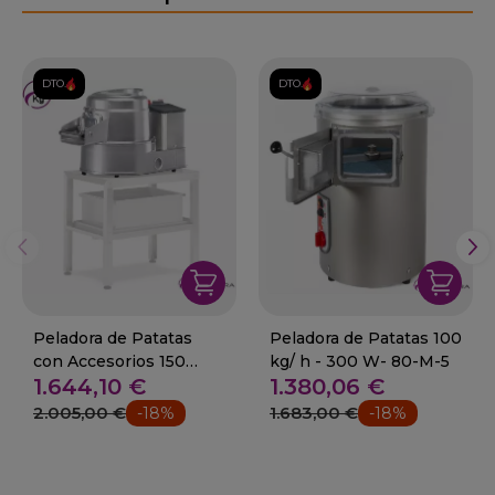
DTO.
DTO.
Peladora de Patatas
Peladora de Patatas 100
con Accesorios 150
kg/ h - 300 W- 80-M-5
1.644,10 €
1.380,06 €
kg/h 550 W.
2.005,00 €
1.683,00 €
-18%
-18%