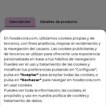
Descripción
Detalles de producto
Máquina de pelar patatas industrial y zanahorias. Las
En hosdecora.com, utilizamos cookies propias y de
peladoras se pueden complementar con un soporte
terceros, con fines analíticos, mejorar el rendimiento y
y filtro anti-espuma para las peladuras.
la navegación del usuario. Las cookies publicitarias y
de terceros se utilizan para ofrecerte una experiencia
Fabricada en aluminio altamente resistente.
personalizada en base a tus hábitos de navegacion.
Pelado por abrasión, el cual desgasta la superficie del
Puedes ver el uso y tratamiento de las cookies y
producto por rozamiento.
modificar tus preferencias pulsando en "Configurar",
pulsa en
"Aceptar"
para aceptar todas las cookies, o
El abrasivo es sumamente resistente y duradero.
pulsa en
"Rechazar"
para navegar en hosdecora.com
Accesorios Opcionales para las Peladoras:
sin usar cookies.
Puedes ver toda la información, las cookies, el
Cortadora-ralladora CR143.
propósito y uso en nuestra política de cookies y
Picadora de carne HM-71.
tratamiento de datos.
Prensa-purés P-132.