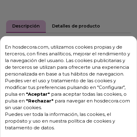
Descripción
Detalles de producto
Armario de maduración en seco de
En hosdecora.com, utilizamos cookies propias y de
terceros, con fines analíticos, mejorar el rendimiento y
carne
la navegación del usuario. Las cookies publicitarias y
- Dimensiones: 71 x 85.5 x 213 cm.
de terceros se utilizan para ofrecerte una experiencia
personalizada en base a tus hábitos de navegacion.
- Capacidad de 610 Litros.
Puedes ver el uso y tratamiento de las cookies y
- 3 estantes, 5 guías (519 x 490 mm).
modificar tus preferencias pulsando en "Configurar",
pulsa en
"Aceptar"
para aceptar todas las cookies, o
- Temperatura de 0 a +8ºC.
pulsa en
"Rechazar"
para navegar en hosdecora.com
- Clase climática 5.
sin usar cookies.
Puedes ver toda la información, las cookies, el
- Gas refrigerante R-290.
propósito y uso en nuestra política de cookies y
- Potencia frigorífico 460 W.
tratamiento de datos.
- Potencia eléctrica: 600 W.