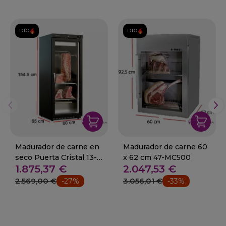
DTO.
DTO.
Madurador de carne en
Madurador de carne 60
seco Puerta Cristal 13-
x 62 cm 47-MC500
1.875,37 €
2.047,53 €
DAV-400
2.569,00 €
3.056,01 €
-27%
-33%