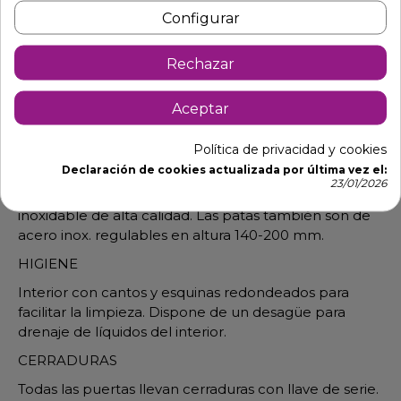
Configurar
* Posibilidad de poner puerta de cristal, siguiendo la
misma línea que las puertas ciegas. Marco de acero
inox AISI 304, con triple vidrio y doble cámara para
Rechazar
mejorar el aislamiento. Llevan de serie iluminación
LED. Opcionalmente se puede instalar un sistema de
Aceptar
varios colores (RGB) con mando a distancia (consultar
el incremento del precio).
Política de privacidad y cookies
AISI 304
Declaración de cookies actualizada por última vez el:
23/01/2026
Exterior, incluida la trasera e interior en acero
inoxidable de alta calidad. Las patas también son de
acero inox. regulables en altura 140-200 mm.
HIGIENE
Interior con cantos y esquinas redondeados para
facilitar la limpieza. Dispone de un desagüe para
drenaje de líquidos del interior.
CERRADURAS
Todas las puertas llevan cerraduras con llave de serie.