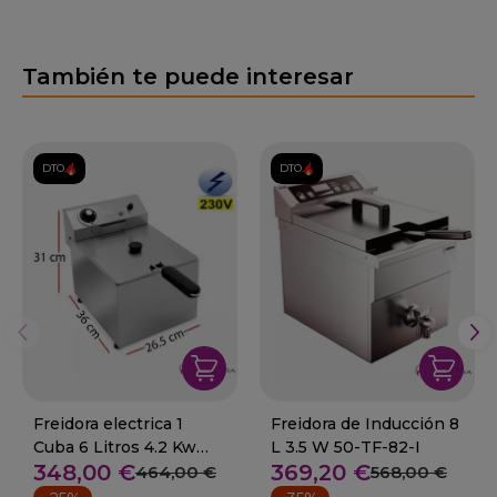
También te puede interesar
DTO.
DTO.
Freidora electrica 1
Freidora de Inducción 8
Cuba 6 Litros 4.2 Kw
L 3.5 W 50-TF-82-I
348,00 €
369,20 €
09-FD6LF
464,00 €
568,00 €