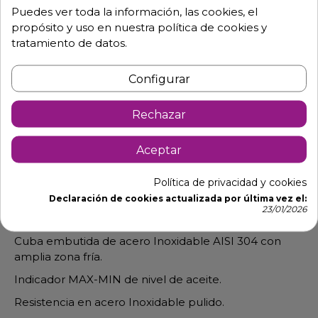
Puedes ver toda la información, las cookies, el
propósito y uso en nuestra política de cookies y
tratamiento de datos.
Descripción
Detalles de producto
Configurar
Freidora de 10 Litros sin grifo de
Rechazar
vaciado (cuba extraíble)
Aceptar
Dimensiones de la freidora: 27 cm ancho x 46 cm
fondo x 32.5 cm alto. 230 v.
Política de privacidad y cookies
Termostato de trabajo regulable hasta 195º C de 20A.
Declaración de cookies actualizada por última vez el:
23/01/2026
Termostato de seguridad rearmable 230º C de 20A.
Cuba embutida de acero Inoxidable AISI 304 con
amplia zona fría.
Indicador MAX-MIN de nivel de aceite.
Resistencia en acero Inoxidable pulido.