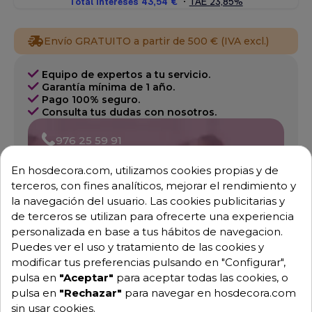
Envío GRATUITO a partir de 500 € (IVA excl.)
Equipo de expertos a tu servicio.
Garantía mínima de 1 año.
Pago 100% seguro.
Consulta tus dudas con nosotros.
976 25 59 91
info@hosdecora.com
En hosdecora.com, utilizamos cookies propias y de
Hablemos
terceros, con fines analíticos, mejorar el rendimiento y
la navegación del usuario. Las cookies publicitarias y
de terceros se utilizan para ofrecerte una experiencia
personalizada en base a tus hábitos de navegacion.
Pide tu presupuesto
Puedes ver el uso y tratamiento de las cookies y
modificar tus preferencias pulsando en "Configurar",
pulsa en
"Aceptar"
para aceptar todas las cookies, o
pulsa en
"Rechazar"
para navegar en hosdecora.com
sin usar cookies.