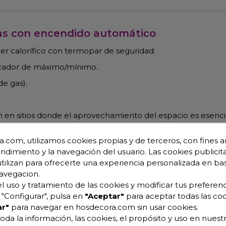
Gas con encendido automático
r calorífico con termopar de seguridad.
rcador de máximo/mínimo.
de gas).
ión en sitios donde el aprovechamiento del espacio es esenci
-butano y se proporcionan inyectores para cambios a gas na
.com, utilizamos cookies propias y de terceros, con fines an
dable
endimiento y la navegación del usuario. Las cookies publicita
utilizan para ofrecerte una experiencia personalizada en ba
avegacion.
acero inox.
l uso y tratamiento de las cookies y modificar tus preferenc
"Configurar", pulsa en
"Aceptar"
para aceptar todas las coo
r"
para navegar en hosdecora.com sin usar cookies.
oda la información, las cookies, el propósito y uso en nuestr