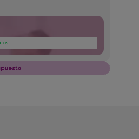
mos
upuesto