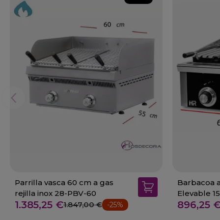
Parrilla vasca 60 cm a gas
Barbacoa a
rejilla inox 28-PBV-60
Elevable 1
1.385,25 €
896,25 
1.847,00 €
-25%