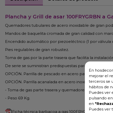
Plancha y Grill de asar 100FRYGRBN a 
Quemadores tubulares de acero inoxidable de gran pode
Mandos de baquelita cromada de gran calidad con ma
Encendido automático por piezoeléctrico (1 por válvula 
Pies regulables de gran robustez.
Toma de gas por la parte trasera que facilita la instalac
De serie se suministran predispuestas para gas propano
En hosdecora
OPCIÓN. Parrilla de pescado en acero pavonado e inoxi
mejorar el r
terceros se 
OPCIÓN. Parrilla acanalada en acero inoxidable
hábitos de n
- Toma de gas parte trasera y quemadores tubulares de 
Puedes ver e
- Peso 69 Kg.
pulsando en 
en
"Rechaza
Puedes ver t
Ficha técnica barbacoa a gas 100FRYGRB