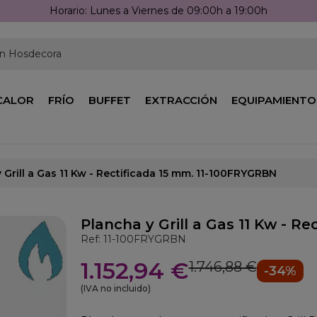
Llámanos: 976 25 59 91
en Hosdecora
CALOR
FRÍO
BUFFET
EXTRACCIÓN
EQUIPAMIENTO
 Grill a Gas 11 Kw - Rectificada 15 mm. 11-100FRYGRBN
Plancha y Grill a Gas 11 Kw - R
Ref: 11-100FRYGRBN
1.152,94 €
1.746,88 €
-34%
(IVA no incluido)