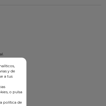
al.
tural.
alíticos,
rias y de
se a tus
ias
kies, o pulsa
a política de