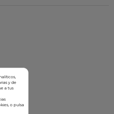
alíticos,
rias y de
se a tus
ias
kies, o pulsa