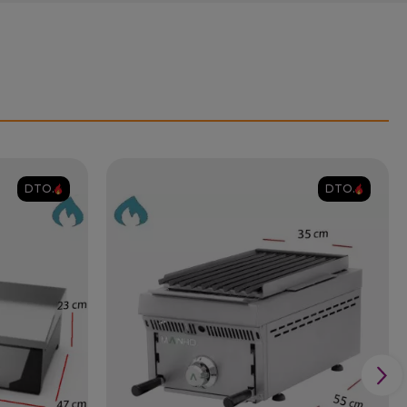
DTO.
DTO.