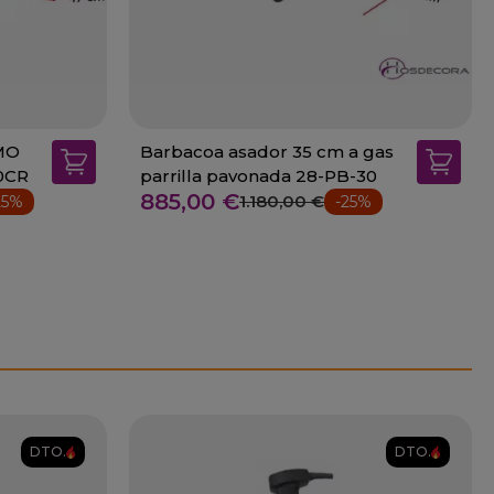
OMO
Barbacoa asador 35 cm a gas
0CR
parrilla pavonada 28-PB-30
885,00 €
1.180,00 €
25%
-25%
DTO.
DTO.