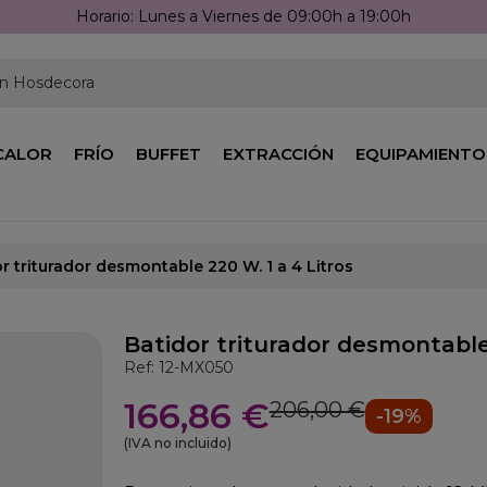
Lláman
en Hosdecora
CALOR
FRÍO
BUFFET
EXTRACCIÓN
EQUIPAMIENTO
r triturador desmontable 220 W. 1 a 4 Litros
Batidor triturador desmontable 
Ref: 12-MX050
166,86 €
206,00 €
-19%
(IVA no incluido)