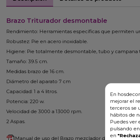
Brazo Triturador desmontable
Rendimiento: Herramientas específicas que permiten un
Robustez: Pie en acero inoxidable.
Higiene: Pie totalmente desmontable, tubo y campana t
Tamaño: 39.5 cm.
Medidas brazo de 16 cm.
Diámetro del aparato 7 cm
Capacidad: 1 a 4 litros.
En hosdecora
mejorar el r
Potencia: 220 w.
terceros se 
Velocidad de 3000 a 13000 rpm.
hábitos de n
2 Aspas.
Puedes ver e
pulsando en 
en
"Rechaza
Manual de uso del Brazo mezclador desmontable 