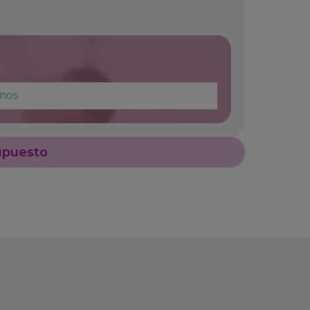
mos
upuesto