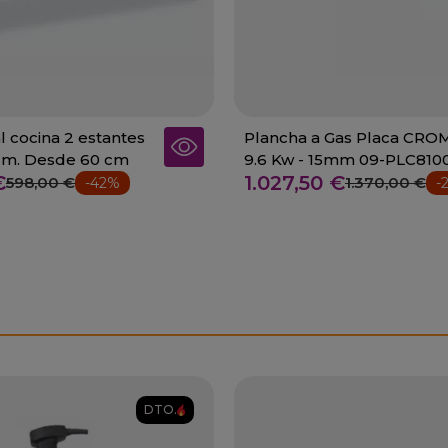
 cocina 2 estantes
Plancha a Gas Placa CR
cm. Desde 60 cm
9.6 Kw - 15mm 09-PLC810
€
1.027,50 €
598,00 €
1.370,00 €
-42%
-
DTO.