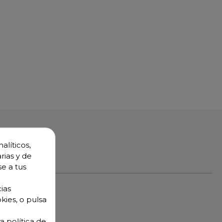
alíticos,
rias y de
se a tus
ias
kies, o pulsa
a política de