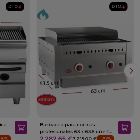
DTO.
DTO.
ica
Barbacoa para cocinas
profesionales 63 x 63.5 cm- 18
2.282,65 €
KW.
3.215,00 €
18%
-29%