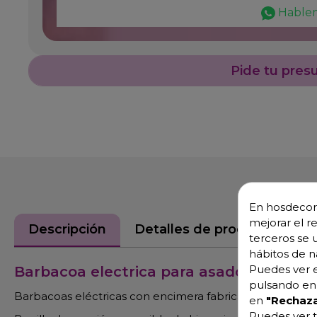
Hable
Pide tu pres
En hosdecora
mejorar el r
Descripción
Detalles de producto
terceros se 
hábitos de n
Puedes ver e
Barbacoa electrica para asado de alim
pulsando en 
Barbacoas eléctricas con encimera fabricada en acero i
en
"Rechaza
Puedes ver t