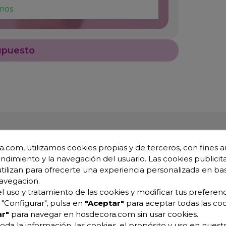
mos
upuesto
.com, utilizamos cookies propias y de terceros, con fines an
endimiento y la navegación del usuario. Las cookies publicita
utilizan para ofrecerte una experiencia personalizada en ba
avegacion.
l uso y tratamiento de las cookies y modificar tus preferenc
entos SV74GRA
"Configurar", pulsa en
"Aceptar"
para aceptar todas las coo
noxidable AISI 304 de 1,5 mm de espesor.
r"
para navegar en hosdecora.com sin usar cookies.
oda la información, las cookies, el propósito y uso en nuestr