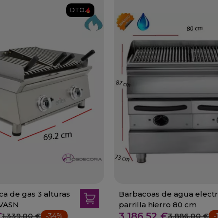
DTO.
sca de gas 3 alturas
Barbacoas de agua electr
0VASN
parrilla hierro 80 cm
€
3.186,52 €
1.339,00 €
3.886,00 €
-34%
-