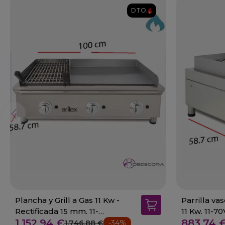
DTO.
Plancha y Grill a Gas 11 Kw -
Parrilla va
Rectificada 15 mm. 11-
11 Kw. 11-7
1.152,94 €
883,74 
100FRYGRBN
1.746,88 €
-34%