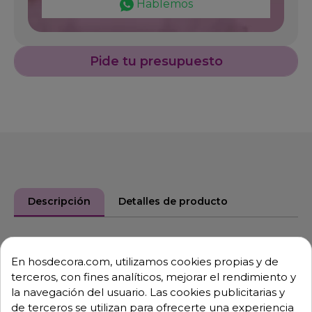
Hablemos
Pide tu presupuesto
Descripción
Detalles de producto
Vitrina expositora de tapas con dos
En hosdecora.com, utilizamos cookies propias y de
pisos 51-V24E
terceros, con fines analíticos, mejorar el rendimiento y
Otras medidas disponibles:
la navegación del usuario. Las cookies publicitarias y
de terceros se utilizan para ofrecerte una experiencia