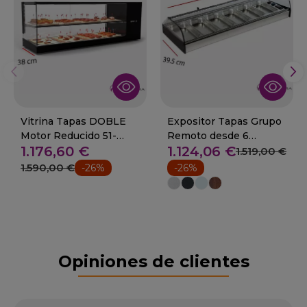
Vitrina Tapas DOBLE
Expositor Tapas Grupo
Motor Reducido 51-
Remoto desde 6
1.176,60 €
1.124,06 €
LOGIC VTLG24P
Cubetas 1/3 08-MAR-
1.519,00 €
F6+
1.590,00 €
-26%
-26%
Opiniones de clientes