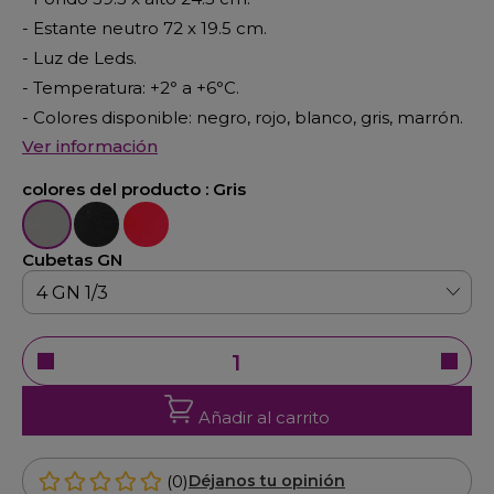
- Estante neutro 72 x 19.5 cm.
- Luz de Leds.
- Temperatura: +2
°
a +6
°
C.
- Colores disponible: negro, rojo, blanco, gris, marrón.
Ver información
colores del producto :
Gris
Gris
Negro
Rojo
Cubetas GN
Añadir al carrito
(0)
Déjanos tu opinión