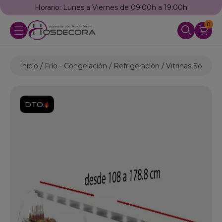
 Viernes de 09:00h a 19:00h
Llámanos: 9
0
Inicio
Frío - Congelación
Refrigeración
Vitrinas Sobrem
DTO.