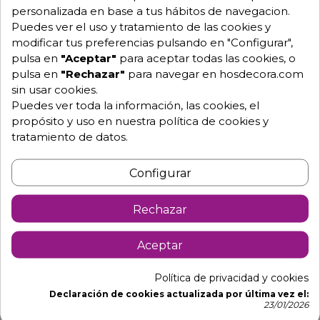
- Largo 108.5 x ancho 39.5 x alto 24.5 cm. 4 bandejas
personalizada en base a tus hábitos de navegacion.
GN 1/3. incluidas.
Puedes ver el uso y tratamiento de las cookies y
- Largo 143.8 x ancho 39.5 x alto 24.5 cm. 6 bandejas
modificar tus preferencias pulsando en "Configurar",
GN 1/3. incluidas.
pulsa en
"Aceptar"
para aceptar todas las cookies, o
pulsa en
"Rechazar"
para navegar en hosdecora.com
- Largo 178.8 x ancho 39.5 x alto 24.5 cm. 8 bandejas
sin usar cookies.
GN 1/3. incluidas.
Puedes ver toda la información, las cookies, el
propósito y uso en nuestra política de cookies y
Caracteristicas
tratamiento de datos.
La vitrina de tapas Dos Pisos de Sayl está provista de
detalles que marcan una gran diferencia respecto al
Configurar
resto de vitrinas de tapas
convencionales, y con el añadido de un segundo
Rechazar
estante neutro para una mayor exposición en el
mismo espacio.
Aceptar
Cubierta de cristal vitrificado resistente a golpes,
roces, ácidos y detergentes habituales.
Política de privacidad y cookies
Declaración de cookies actualizada por última vez el:
Estante intermedio (neutro) de cristal templado para
23/01/2026
aumentar su capacidad.