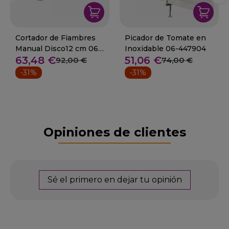
Cortador de Fiambres
Picador de Tomate en
Manual Disco12 cm 06-
Inoxidable 06-447904
63,48 €
51,06 €
447906
92,00 €
74,00 €
-31%
-31%
Opiniones de clientes
Sé el primero en dejar tu opinión