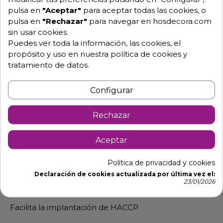
pizzas
pulsa en
"Aceptar"
para aceptar todas las cookies, o
pulsa en
"Rechazar"
para navegar en hosdecora.com
Dimensiones: 36.5 x 37 x largo 187.5 cm.
sin usar cookies.
Fabricado en acero inoxidable.
Puedes ver toda la información, las cookies, el
propósito y uso en nuestra política de cookies y
Forma de pala cuadrada.
tratamiento de datos.
Peso 1.6 Kg.
Apto para uso alimentario.
Configurar
Ligera y resistente.
Rechazar
Superficie lisa.
Para su limpieza emplee únicamente detergentes
Aceptar
neutros.
Política de privacidad y cookies
No raspe con estropajos, espátulas, cuchillas u
Declaración de cookies actualizada por última vez el:
objetos cortantes o punzantes.
23/01/2026
Aclare con agua dulce después de cada limpieza.
Facilita la implantación de HACCP