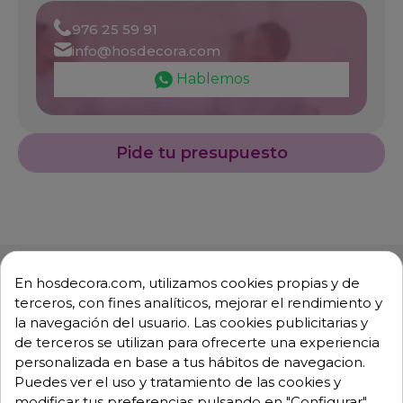
976 25 59 91
info@hosdecora.com
Hablemos
Pide tu presupuesto
En hosdecora.com, utilizamos cookies propias y de
terceros, con fines analíticos, mejorar el rendimiento y
la navegación del usuario. Las cookies publicitarias y
Descripción
Detalles de producto
de terceros se utilizan para ofrecerte una experiencia
personalizada en base a tus hábitos de navegacion.
Puedes ver el uso y tratamiento de las cookies y
Paleta de horno cuadrada para
modificar tus preferencias pulsando en "Configurar",