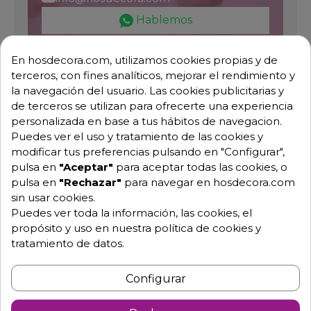
Hablemos
En hosdecora.com, utilizamos cookies propias y de
terceros, con fines analíticos, mejorar el rendimiento y
Pide tu presupuesto
la navegación del usuario. Las cookies publicitarias y
de terceros se utilizan para ofrecerte una experiencia
personalizada en base a tus hábitos de navegacion.
Puedes ver el uso y tratamiento de las cookies y
modificar tus preferencias pulsando en "Configurar",
pulsa en
"Aceptar"
para aceptar todas las cookies, o
pulsa en
"Rechazar"
para navegar en hosdecora.com
sin usar cookies.
Puedes ver toda la información, las cookies, el
Descripción
Detalles de producto
propósito y uso en nuestra política de cookies y
tratamiento de datos.
Molinillo de corte Juliana 440904
Configurar
- Dimensiones: largo 18 cm x ancho 26 cm x
alto 6 cm.