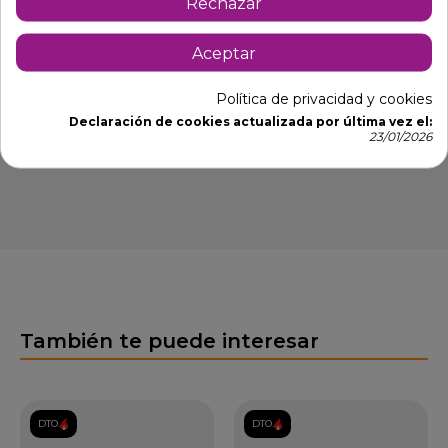
Rechazar
- Estructura de plástico blanco.
- Incluye 5 cuchillas de acero inox.
Aceptar
- Peso 800 gr.
Política de privacidad y cookies
- Fácil de usar.
Declaración de cookies actualizada por última vez el:
23/01/2026
- Ideal para cortar ingredientes para ensaladas.
También te puede interesar
DTO.
DTO.