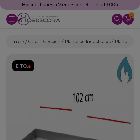
Horario: Lunes a Viernes de 09:00h a 19:00h
0
Inicio
Calor - Cocción
Planchas Industriales
Planchas d
DTO.