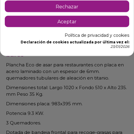
Rechazar
Aceptar
Descripción
Detalles de producto
Política de privacidad y cookies
Declaración de cookies actualizada por última vez el:
Plancha eco de asar en cocinas de
23/01/2026
bares
Plancha Eco de asar para restaurantes con placa en
acero laminado con un espesor de 6mm.
quemadores tubulares de aleación en titanio.
Dimensiones total: Largo 1020 x Fondo 510 x Alto 235.
mm Peso 35 Kg.
Dimensiones placa: 983x395 mm.
Potencia 9.3 KW.
3 Quemadores.
Dotada de bandeja frontal para recoge-grasas para