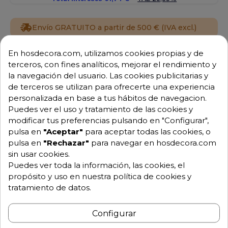
Envío GRATUITO a partir de 500 € (IVA excl.)
Equipo de expertos a tu servicio.
En hosdecora.com, utilizamos cookies propias y de
Garantía mínima de 1 año.
terceros, con fines analíticos, mejorar el rendimiento y
Pago 100% seguro.
la navegación del usuario. Las cookies publicitarias y
Consulta tus dudas con nosotros.
de terceros se utilizan para ofrecerte una experiencia
personalizada en base a tus hábitos de navegacion.
976 25 59 91
Puedes ver el uso y tratamiento de las cookies y
info@hosdecora.com
modificar tus preferencias pulsando en "Configurar",
Hablemos
pulsa en
"Aceptar"
para aceptar todas las cookies, o
pulsa en
"Rechazar"
para navegar en hosdecora.com
sin usar cookies.
Puedes ver toda la información, las cookies, el
Pide tu presupuesto
propósito y uso en nuestra política de cookies y
tratamiento de datos.
Configurar