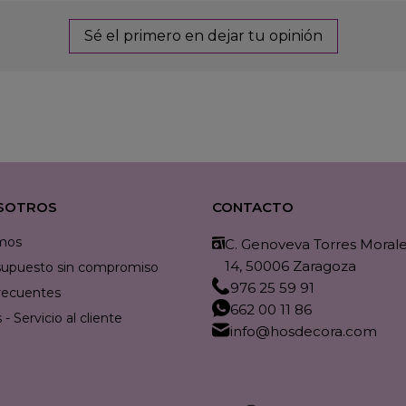
Sé el primero en dejar tu opinión
SOTROS
CONTACTO
mos
C. Genoveva Torres Morales
14, 50006 Zaragoza
resupuesto sin compromiso
976 25 59 91
recuentes
662 00 11 86
- Servicio al cliente
info@hosdecora.com