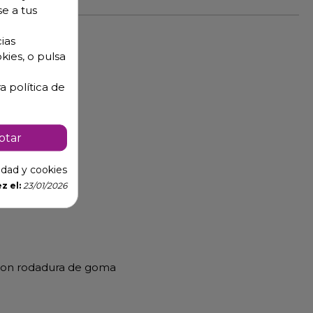
se a tus
ias
kies, o pulsa
a política de
bandejas 2/3.
 horno.
ptar
cidad y cookies
rzo,
z el:
23/01/2026
 con rodadura de goma