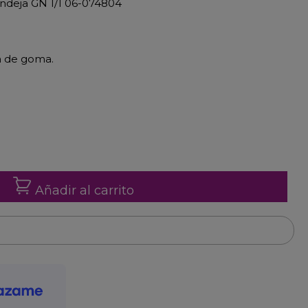
andeja GN 1/1 06-074804
a de goma.
Añadir al carrito