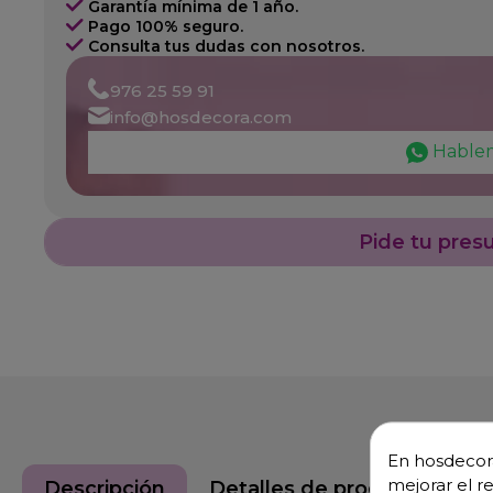
Garantía mínima de 1 año.
Pago 100% seguro.
Consulta tus dudas con nosotros.
976 25 59 91
info@hosdecora.com
Hable
Pide tu pres
En hosdecora
mejorar el r
Descripción
Detalles de producto