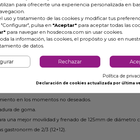
utilizan para ofrecerte una experiencia personalizada en ba
avegacion.
l uso y tratamiento de las cookies y modificar tus preferenc
inoxidable AISI 304 18/10, se entrega montada mediante
"Configurar", pulsa en
"Aceptar"
para aceptar todas las coo
nte en su estabilidad y resistencia de carga (más de 200kg)
r"
para navegar en hosdecora.com sin usar cookies.
oda la información, las cookies, el propósito y uso en nuestr
atamiento de datos.
onorm) con seis alturas cada uno, también compatible con 
ra tenerlas a mano en el momento de la manipulación del
igurar
Rechazar
Ace
enos expuesto ante la suciedad.
Política de priva
uedas de serie, lo que permite desplazar el horno sin esfue
Declaración de cookies actualizada por última ve
lecimiento.
vimiento en los momentos no deseados.
dadura de goma.
 para una mejor movilidad y frenado de 125mm de diámetro
s gastronorm de 2/3 (12+12).