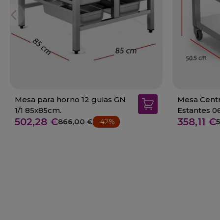
Mesa para horno 12 guias GN
Mesa Centr
1/1 85x85cm.
Estantes 0
502,28 €
358,11 €
866,00 €
-42%