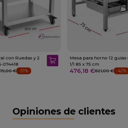
al con Ruedas y 2
Mesa para horno 12 guias
6-074418
1/1 85 x 75 cm
476,18 €
519,00 €
821,00 €
-31%
-42%
Opiniones de clientes