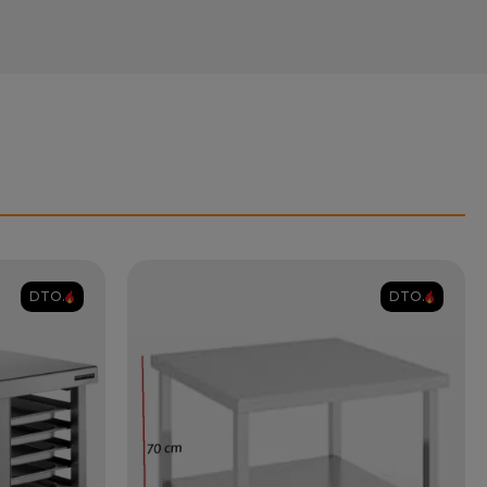
DTO.
DTO.