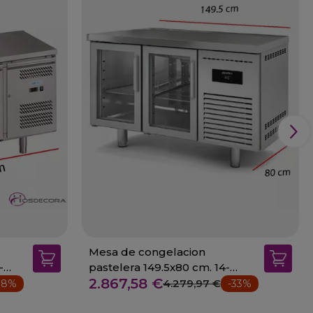
Mesa de congelacion
-
pastelera 149.5x80 cm. 14-
2.867,58 €
MPCV-150
4.279,97 €
38%
-33%