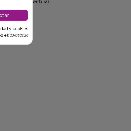
r los 90º de apertura)
ptar
cidad y cookies
z el:
23/01/2026