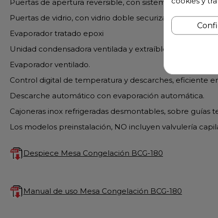
cookies y tr
Puertas de apertura reversible, con sistema de cierre a
Puertas de vidrio, con vidrio doble securizado.
Conf
Evaporador tratado epoxi
Unidad condensadora ventilada y extraíble.
Evaporador ventilado.
Control digital de temperatura y descarches, eficiente e
Descarche automático con evaporación automática.
Cajoneras inox refrigeradas desmontables, sobre guías t
Los modelos preinstalación, NO incluyen valvulería capi
Despiece Mesa Congelación BCG-180
Manual de uso Mesa Congelación BCG-180