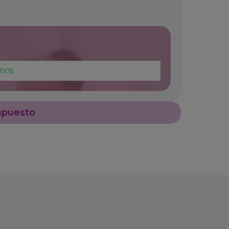
mos
upuesto