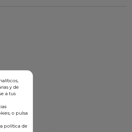
alíticos,
rias y de
se a tus
n modelo).
ias
kies, o pulsa
a política de