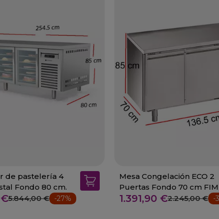
 de pastelería 4
Mesa Congelación ECO 2
istal Fondo 80 cm.
Puertas Fondo 70 cm FIM
 €
1.391,90 €
GN2100BT-FC
5.844,00 €
2.245,00 €
-27%
-