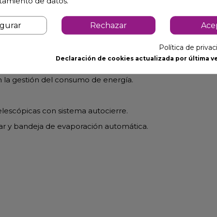
atamiento de datos.
utomático y burlete magnético (permanece abierta al supera
igurar
Rechazar
Ace
Política de priva
Declaración de cookies actualizada por última ve
n la gestión del consumo de energía.
elescópicas con sistema autocierre.
lar y bandeja de evaporación automática.