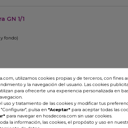
ra GN 1/1
 y fondo)
.com, utilizamos cookies propias y de terceros, con fines an
3, bajo GWP y cero efecto ODP.
endimiento y la navegación del usuario. Las cookies publicita
utilizan para ofrecerte una experiencia personalizada en ba
avegacion.
 y peto trasero sanitario de 100mm (opcional sin peto segú
l uso y tratamiento de las cookies y modificar tus preferenc
"Configurar", pulsa en
"Aceptar"
para aceptar todas las coo
ables en altura.
r"
para navegar en hosdecora.com sin usar cookies.
 / 210mm
oda la información, las cookies, el propósito y uso en nuestr