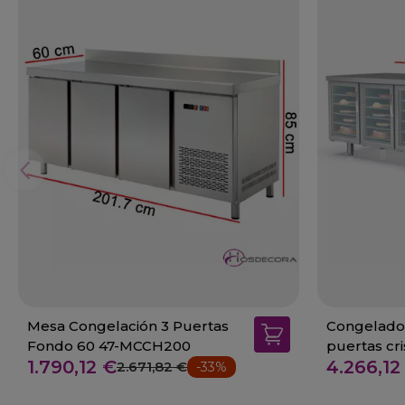
Mesa Congelación 3 Puertas
Congelador
Fondo 60 47-MCCH200
puertas cr
1.790,12 €
4.266,12
2.671,82 €
-33%