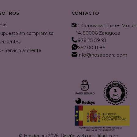
SOTROS
CONTACTO
mos
C. Genoveva Torres Morales
14, 50006 Zaragoza
resupuesto sin compromiso
976 25 59 91
recuentes
662 00 11 86
- Servicio al cliente
info@hosdecora.com
© Hosdecora 2026.
Diseño web por Difadi.com