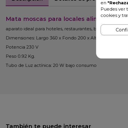
en
"Rechaza
Puedes ver t
cookies y tr
Mata moscas para locales alimentación
aparato ideal para hoteles, restaurantes, bares, tiendas, e
Conf
Dimensiones: Largo 360 x Fondo 200 x Alto 90
Potencia 230 V
Peso 0.92 Kg.
Tubo de Luz actínica: 20 W bajo consumo
También te puede interesar