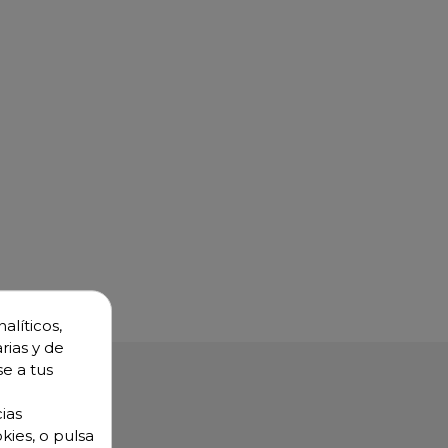
alíticos,
rias y de
se a tus
ias
kies, o pulsa