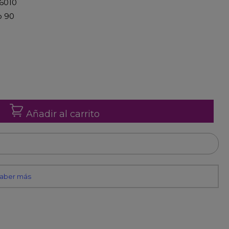
76010
o 90
Añadir al carrito