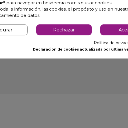
r"
para navegar en hosdecora.com sin usar cookies.
oda la información, las cookies, el propósito y uso en nuestr
atamiento de datos.
 con trampa adhesiva
tc.. Se instala en la pared.
igurar
Rechazar
Ace
Política de priva
Declaración de cookies actualizada por última ve