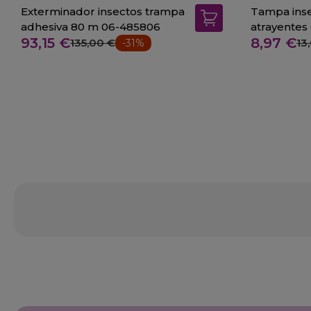
Exterminador insectos trampa
Tampa inse
adhesiva 80 m 06-485806
atrayentes
93,15 €
8,97 €
135,00 €
13
-31%