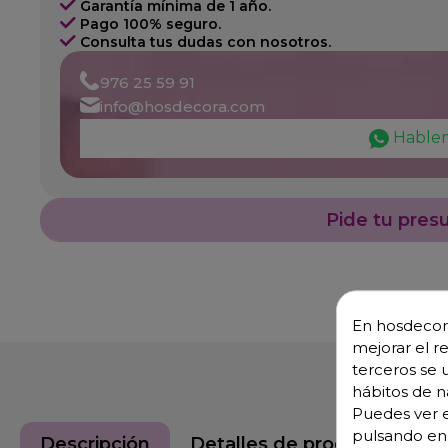
Garantía mínima de 1 año.
Pago 100% seguro.
Consulta tus dudas con nosotros.
976 25 59 91
info@hosdecora.com
Hable
Pide tu pres
En hosdecora
mejorar el r
terceros se 
hábitos de n
Puedes ver e
pulsando en 
Descripción
Detalles de producto