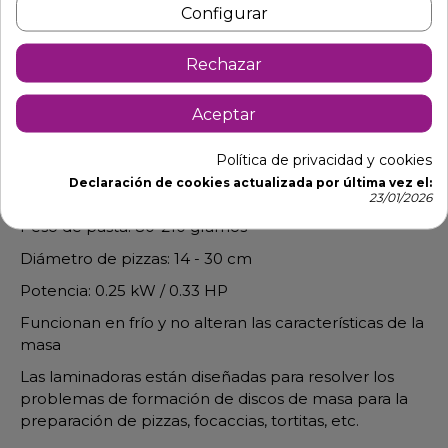
Configurar
Descripción
Detalles de producto
Rechazar
Aceptar
Formadora de masa de pizzas hasta 45 cm de
diámetro. El grosor y el diámetro del disco se pueden
Política de privacidad y cookies
regular según convenga (0 - 4 mm)
Declaración de cookies actualizada por última vez el:
Medidas: 65 x 32 x 41 cm
23/01/2026
Peso de pasta: 80-210 gramos
Diámetro de pizzas: 14 - 30 cm
Potencia: 0.25 kW / 0.33 HP
Funcionan en frío y no alteran las características de la
masa
Las laminadoras están diseñadas para resolver los
problemas de formación de discos de masa para la
preparación de pizzas, focaccias, tortitas, etc.