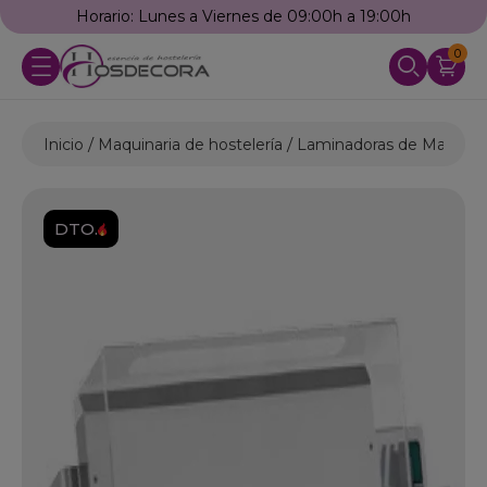
Horario: Lunes a Viernes de 09:00h a 19:00h
0
Inicio
Maquinaria de hostelería
Laminadoras de Masa
F
DTO.