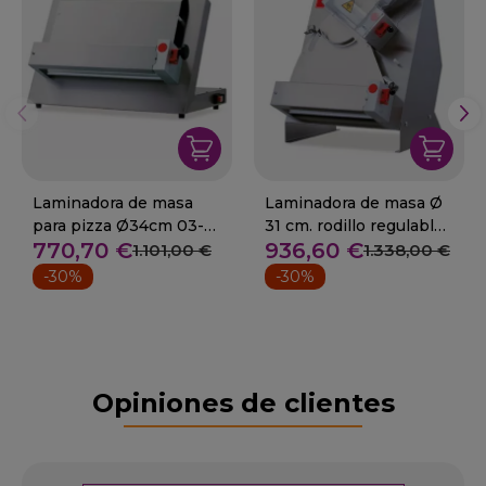
Laminadora de masa
Laminadora de masa Ø
para pizza Ø34cm 03-
31 cm. rodillo regulable
770,70 €
936,60 €
M35 A
03-RM32 A
1.101,00 €
1.338,00 €
-30%
-30%
Opiniones de clientes