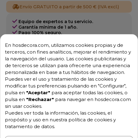
Envío GRATUITO a partir de 500 € (IVA excl.)
Equipo de expertos a tu servicio.
Garantía mínima de 1 año.
Pago 100% seguro.
Consulta tus dudas con nosotros.
En hosdecora.com, utilizamos cookies propias y de
976 25 59 91
terceros, con fines analíticos, mejorar el rendimiento y
info@hosdecora.com
la navegación del usuario. Las cookies publicitarias y
de terceros se utilizan para ofrecerte una experiencia
Hablemos
personalizada en base a tus hábitos de navegacion.
Puedes ver el uso y tratamiento de las cookies y
modificar tus preferencias pulsando en "Configurar",
pulsa en
"Aceptar"
para aceptar todas las cookies, o
Pide tu presupuesto
pulsa en
"Rechazar"
para navegar en hosdecora.com
sin usar cookies.
Puedes ver toda la información, las cookies, el
propósito y uso en nuestra política de cookies y
tratamiento de datos.