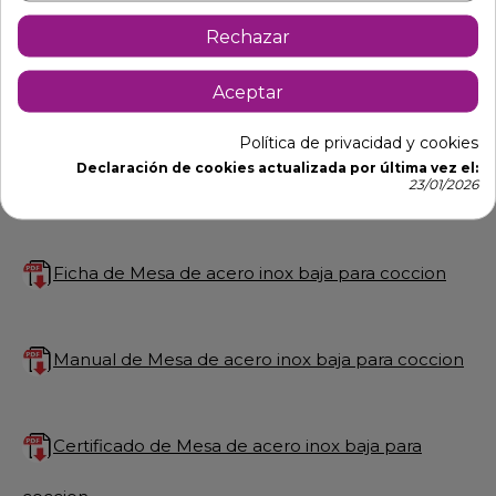
Patas de 15 cm para elevar la altura del mueble
Rechazar
desde los 60 hasta los 65 cm.
Encimeras y estantes con omegas de refuerzo.
Aceptar
Se suministran montadas
Política de privacidad y cookies
Largo de mueble desde 60 hasta 160 cm.
Declaración de cookies actualizada por última vez el:
23/01/2026
**Si necesita otra medida consulte a nuestros
comerciales
Ficha de Mesa de acero inox baja para coccion
Manual de Mesa de acero inox baja para coccion
Certificado de Mesa de acero inox baja para