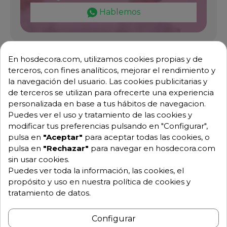
Hablemos
Pide tu presupuesto
En hosdecora.com, utilizamos cookies propias y de
terceros, con fines analíticos, mejorar el rendimiento y
la navegación del usuario. Las cookies publicitarias y
de terceros se utilizan para ofrecerte una experiencia
personalizada en base a tus hábitos de navegacion.
Puedes ver el uso y tratamiento de las cookies y
modificar tus preferencias pulsando en "Configurar",
pulsa en
"Aceptar"
para aceptar todas las cookies, o
pulsa en
"Rechazar"
para navegar en hosdecora.com
Descripción
Detalles de producto
sin usar cookies.
Puedes ver toda la información, las cookies, el
propósito y uso en nuestra política de cookies y
Mueble con encimera central abierto
tratamiento de datos.
a una cara
Configurar
Fabricado en acero inoxidable AISI 304 18/10.