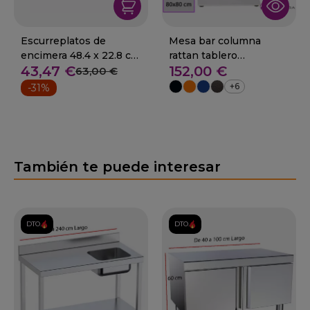
Escurreplatos de
Mesa bar columna
encimera 48.4 x 22.8 cm
rattan tablero
43,47 €
152,00 €
06-051602
compacto 29-Calpe
63,00 €
+6
-31%
También te puede interesar
DTO.
DTO.