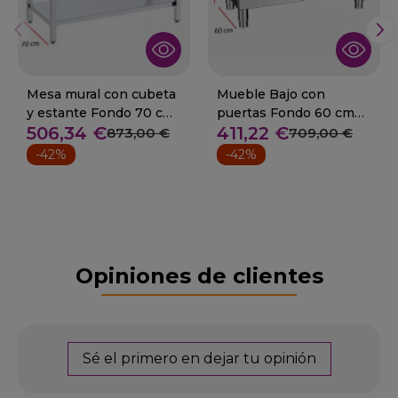
Mesa mural con cubeta
Mueble Bajo con
y estante Fondo 70 cm.
puertas Fondo 60 cm
506,34 €
411,22 €
Desde 100 cm
Desde 40 cm
873,00 €
709,00 €
-42%
-42%
Opiniones de clientes
Sé el primero en dejar tu opinión