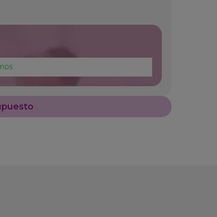
mos
upuesto