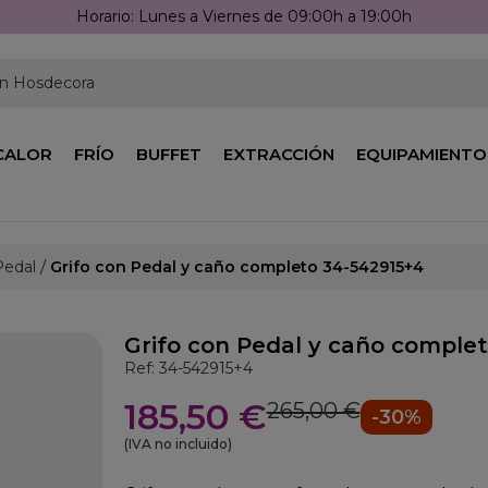
Llámanos: 976 25 59 91
en Hosdecora
CALOR
FRÍO
BUFFET
EXTRACCIÓN
EQUIPAMIENTO
Pedal
Grifo con Pedal y caño completo 34-542915+4
Grifo con Pedal y caño comple
Ref: 34-542915+4
185,50 €
265,00 €
-30%
(IVA no incluido)