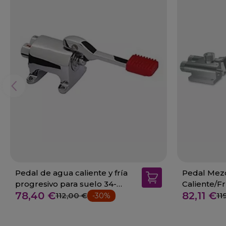
Pedal de agua caliente y fría
Pedal Mez
progresivo para suelo 34-
Caliente/F
78,40 €
82,11 €
542916
112,00 €
11
-30%