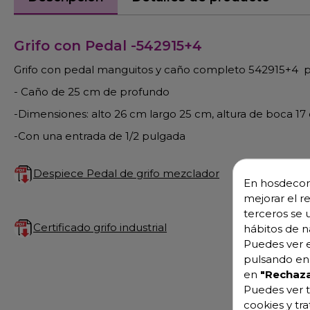
Grifo con Pedal -542915+4
Grifo con pedal manguitos y caño completo 542915+4 par
- Caño de 25 cm de profundo
-Dimensiones: alto 26 cm largo 25 cm, altura de boca 17
-Con una entrada de 1/2 pulgada
Despiece Pedal de grifo mezclador
En hosdecora
mejorar el r
terceros se 
Certificado grifo industrial
hábitos de n
Puedes ver e
pulsando en 
en
"Rechaza
Puedes ver t
cookies y tr