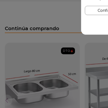
Conf
Continúa comprando
DTO.