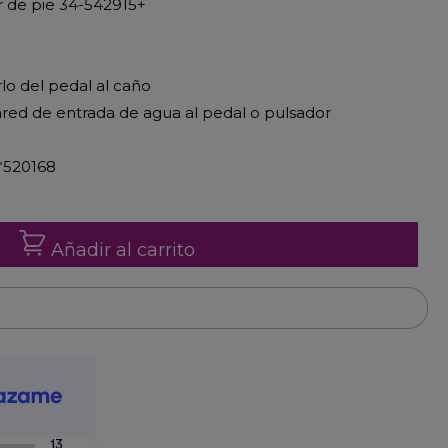
r de pie 34-542915+
rlo del pedal al caño
 pared de entrada de agua al pedal o pulsador
*520168
Añadir al carrito