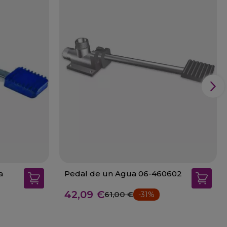
a
Pedal de un Agua 06-460602
42,09 €
61,00 €
-31%