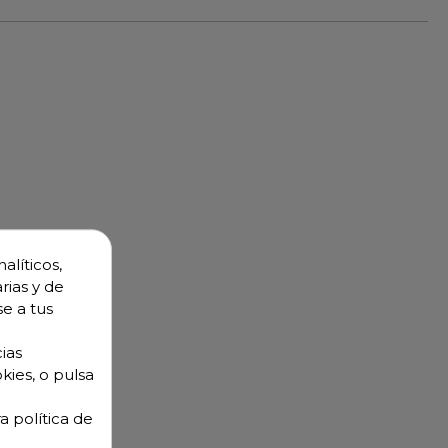
alíticos,
rias y de
se a tus
ias
kies, o pulsa
a política de