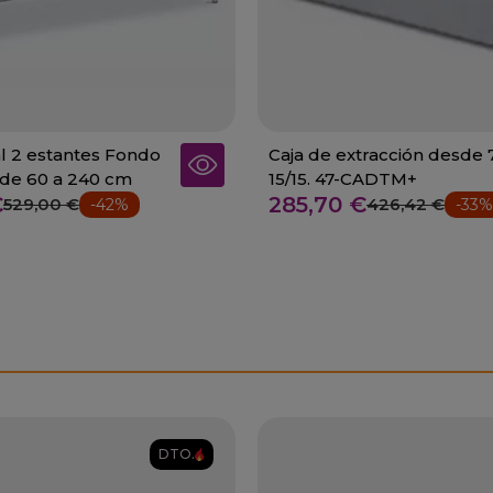
 2 estantes Fondo
Caja de extracción desde 7
de 60 a 240 cm
15/15. 47-CADTM+
€
285,70 €
529,00 €
426,42 €
-42%
-33%
DTO.