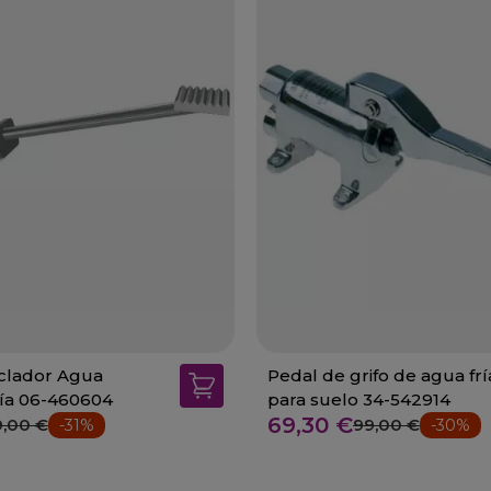
clador Agua
Pedal de grifo de agua frí
ría 06-460604
para suelo 34-542914
69,30 €
9,00 €
99,00 €
-31%
-30%