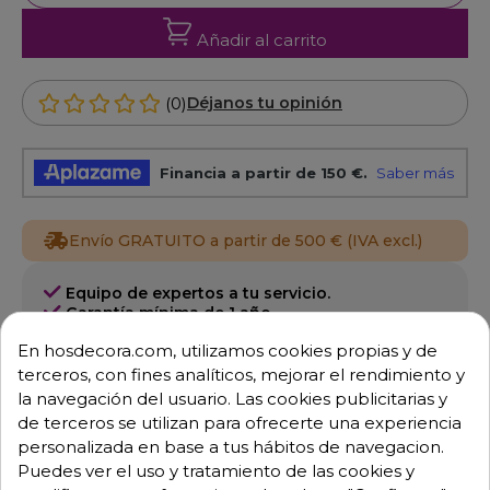
Añadir al carrito
(0)
Déjanos tu opinión
Envío GRATUITO a partir de 500 € (IVA excl.)
Equipo de expertos a tu servicio.
Garantía mínima de 1 año.
Pago 100% seguro.
En hosdecora.com, utilizamos cookies propias y de
Consulta tus dudas con nosotros.
terceros, con fines analíticos, mejorar el rendimiento y
976 25 59 91
la navegación del usuario. Las cookies publicitarias y
de terceros se utilizan para ofrecerte una experiencia
info@hosdecora.com
personalizada en base a tus hábitos de navegacion.
Hablemos
Puedes ver el uso y tratamiento de las cookies y