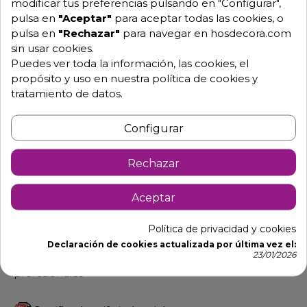
modificar tus preferencias pulsando en "Configurar",
pulsa en
"Aceptar"
para aceptar todas las cookies, o
pulsa en
"Rechazar"
para navegar en hosdecora.com
Pide tu presupuesto
sin usar cookies.
Puedes ver toda la información, las cookies, el
propósito y uso en nuestra política de cookies y
tratamiento de datos.
Configurar
Rechazar
Descripción
Detalles de producto
Aceptar
Pulsador de grifo 542240
Política de privacidad y cookies
Pulsador de grifo para ducha o caño bajo de la
Declaración de cookies actualizada por última vez el:
23/01/2026
hostelería 542240 para fregaderos industriales o
profesionales