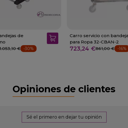
andejas de
Carro servicio con bandej
eno
para Ropa 32-CBAN-2
723,24 €
1.053,10 €
861,00 €
-30%
-16%
Opiniones de clientes
Sé el primero en dejar tu opinión