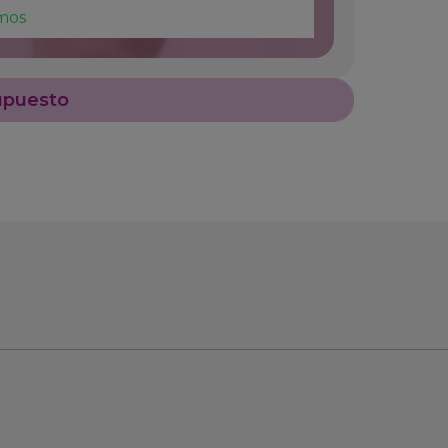
mos
upuesto