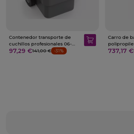
Contenedor transporte de
Carro de b
cuchillos profesionales 06-
polipropil
97,29 €
737,17 €
041060
141,00 €
-31%