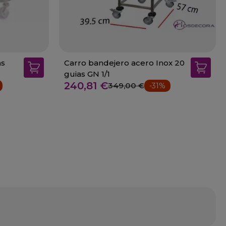
as
Carro bandejero acero Inox 20
guias GN 1/1
240,81 €
349,00 €
-31%