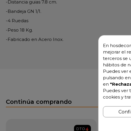
-Distancia guias 7.8 cm.
-Bandeja GN 1/1.
-4 Ruedas
-Peso 18 Kg.
-Fabricado en Acero Inox.
En hosdecora
mejorar el r
terceros se 
hábitos de n
Puedes ver e
pulsando en 
en
"Rechaza
Puedes ver t
cookies y tr
Continúa comprando
Conf
DTO.