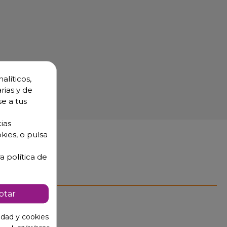
alíticos,
rias y de
se a tus
ias
kies, o pulsa
a política de
ptar
cidad y cookies