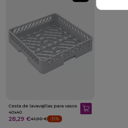
Cesta de lavavajillas para vasos
40x40
28,29 €
41,00 €
-31%