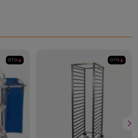
DTO.
DTO.