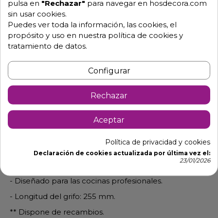
pulsa en
"Rechazar"
para navegar en hosdecora.com
sin usar cookies.
Grifo de ducha de sobremesa
Puedes ver toda la información, las cookies, el
propósito y uso en nuestra política de cookies y
IDG03025
tratamiento de datos.
- Grifería industrial para profesionales, gran
rendimiento y durabilidad.
Configurar
- Grifo para dos aguas, monomando gerontológico,
ergonómico y de alta calidad.
Rechazar
- Para instalación de sobremesa.
Aceptar
- Grifo de ducha que permite dirigir el agua para lavar
con mayor comodidad gracias a su ducha posterior.
Política de privacidad y cookies
- Altura total de 600 mm.
Declaración de cookies actualizada por última vez el:
23/01/2026
- Empalme del tubo de 1/2 pulgada.
- Diseñado para las cocinas profesionales.
- Longitud del grifo: 255 mm.
** Dispone de recambios.