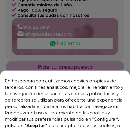
Garantía mínima de 1 año.
Pago 100% seguro.
Consulta tus dudas con nosotros.
976 25 59 91
info@hosdecora.com
Hablemos
Pide tu presupuesto
En hosdecora.com, utilizamos cookies propias y de
terceros, con fines analíticos, mejorar el rendimiento y
la navegación del usuario. Las cookies publicitarias y
de terceros se utilizan para ofrecerte una experiencia
personalizada en base a tus hábitos de navegacion.
Puedes ver el uso y tratamiento de las cookies y
modificar tus preferencias pulsando en "Configurar",
pulsa en
"Aceptar"
para aceptar todas las cookies, o
Descripción
Detalles de producto