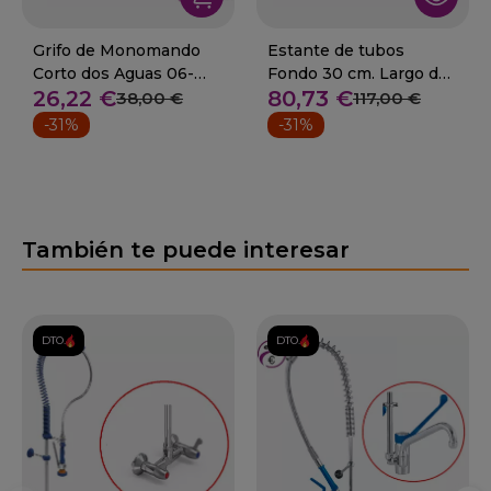
Grifo de Monomando
Estante de tubos
Corto dos Aguas 06-
Fondo 30 cm. Largo de
26,22 €
80,73 €
463602
75 a 100 cm.
38,00 €
117,00 €
-31%
-31%
También te puede interesar
DTO.
DTO.