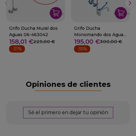
Grifo Ducha Mural dos
Grifo Ducha
Aguas 06-463042
Monomando dos Aguas
158,01 €
195,00 €
con Grifo 50-
229,00 €
300,00 €
GDM2CBS1
-31%
-35%
Opiniones de clientes
Sé el primero en dejar tu opinión