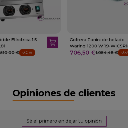
ble Eléctrica 1.5
Gofrera Panini de helado
281
Waring 1200 W 19-WICSP
€
706,50 €
510,00 €
1.054,48 €
-30%
-3
Opiniones de clientes
Sé el primero en dejar tu opinión