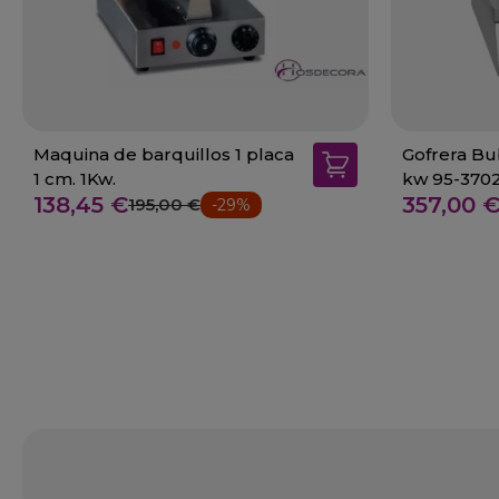
Maquina de barquillos 1 placa
Gofrera Bub
1 cm. 1Kw.
kw 95-370
138,45 €
357,00 
195,00 €
-29%