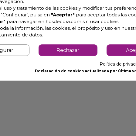
avegacion.
l uso y tratamiento de las cookies y modificar tus preferenc
"Configurar", pulsa en
"Aceptar"
para aceptar todas las coo
 WWCM180E
r"
para navegar en hosdecora.com sin usar cookies.
oda la información, las cookies, el propósito y uso en nuestr
iadherente.
atamiento de datos.
omer.
igurar
Rechazar
Ace
Política de priva
Declaración de cookies actualizada por última ve