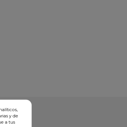
alíticos,
rias y de
se a tus