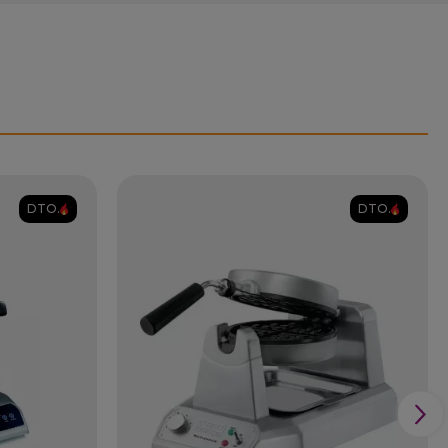
DTO.
DTO.