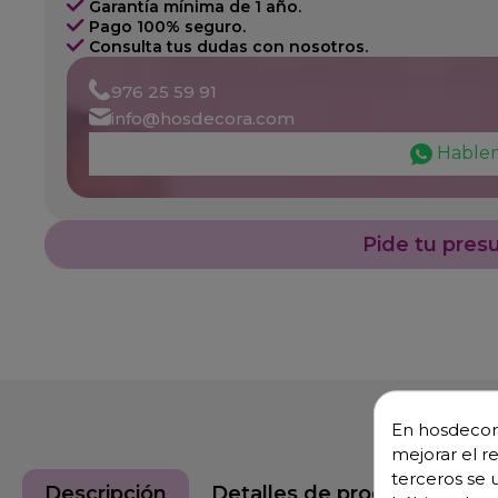
Garantía mínima de 1 año.
Pago 100% seguro.
Consulta tus dudas con nosotros.
976 25 59 91
info@hosdecora.com
Hable
Pide tu pres
En hosdecora
mejorar el r
terceros se 
Descripción
Detalles de producto