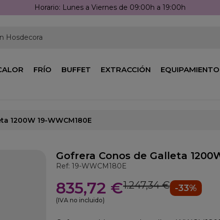
Horario: Lunes a Viernes de 09:00h a 19:00h
en Hosdecora
CALOR
FRÍO
BUFFET
EXTRACCIÓN
EQUIPAMIENTO
leta 1200W 19-WWCM180E
Gofrera Conos de Galleta 12
Ref: 19-WWCM180E
835,72 €
1.247,34 €
-33%
(IVA no incluido)