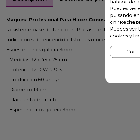
hábitos de n
Puedes ver e
pulsando en 
Máquina Profesional Para Hacer Conos De Galleta
en
"Rechaza
Puedes ver t
Resistente base de fundición. Placas con triple capa ant
cookies y tr
Indicadores de encendido, listo para cocer y listo para c
Espesor conos gallera 3mm
Conf
- Medidas 32 x 45 x 25 cm.
- Potencia 1200W. 230 v
- Produccion 60 und /h.
- Diametro 19 cm.
- Placa antiadherente.
- Espesor conos gallera 3mm