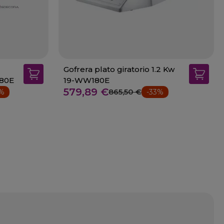
Gofrera plato giratorio 1.2 Kw
180E
19-WW180E
579,89 €
865,50 €
3%
-33%