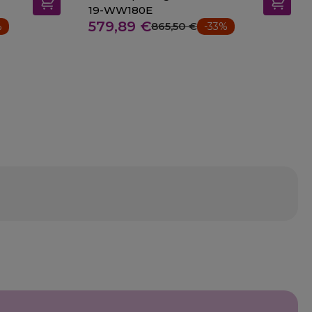
19-WW180E
579,89 €
865,50 €
%
-33%