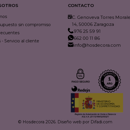
SOTROS
CONTACTO
mos
C. Genoveva Torres Morales
14, 50006 Zaragoza
resupuesto sin compromiso
976 25 59 91
recuentes
662 00 11 86
- Servicio al cliente
info@hosdecora.com
© Hosdecora 2026.
Diseño web por Difadi.com