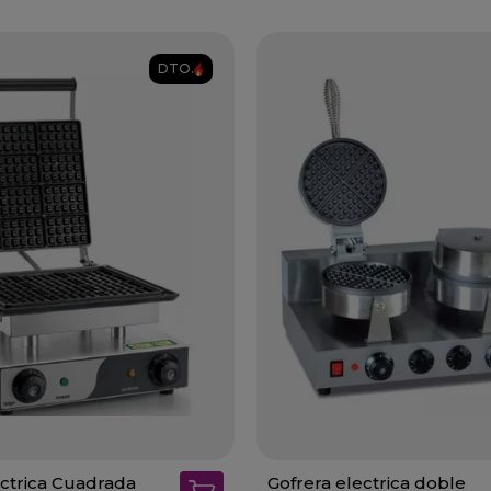
DTO.
éctrica Cuadrada
Gofrera electrica doble