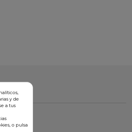
alíticos,
rias y de
se a tus
ias
kies, o pulsa