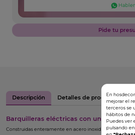
Hable
Pide tu pres
En hosdecora
Descripción
Detalles de producto
mejorar el r
terceros se 
hábitos de n
Barquilleras eléctricas con un solo mo
Puedes ver e
pulsando en 
Construidas enteramente en acero inoxidable.
en
"Rechaza