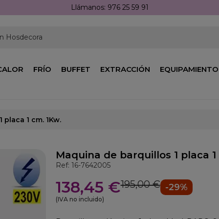
Llámanos: 976 25 59 91
en Hosdecora
CALOR
FRÍO
BUFFET
EXTRACCIÓN
EQUIPAMIENTO
 placa 1 cm. 1Kw.
Maquina de barquillos 1 placa 1
Ref: 16-7642005
138,45 €
195,00 €
-29%
(IVA no incluido)