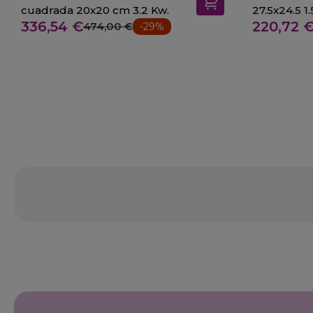
cuadrada 20x20 cm 3.2 Kw.
27
336,54 €
220,72 
474,00 €
-29%