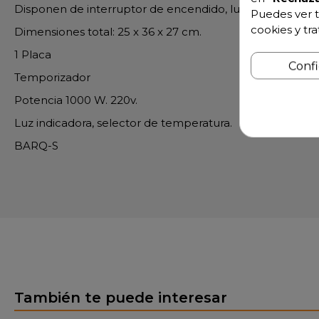
Disponen de interruptor de encendido, luz indicadora, 
Puedes ver t
cookies y tr
Dimensiones total: 25 x 36 x 27 cm.
1 Placa
Conf
Temporizador
Potencia 1000 W. 220v.
Luz indicadora, selector de temperatura.
BARQ-S
También te puede interesar